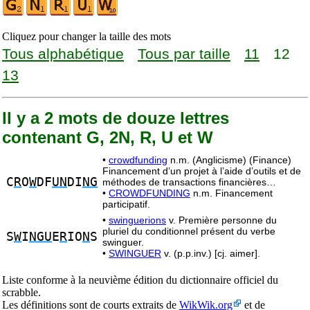
Cliquez pour changer la taille des mots
Tous alphabétique
Tous par taille
11
12
13
Il y a 2 mots de douze lettres
contenant G, 2N, R, U et W
•
crowdfunding
n.m. (Anglicisme) (Finance)
Financement d’un projet à l’aide d’outils et de
C
R
O
W
DF
UN
DI
NG
méthodes de transactions financières…
•
CROWDFUNDING
n.m. Financement
participatif.
•
swinguerions
v. Première personne du
pluriel du conditionnel présent du verbe
S
W
I
NGU
E
R
IO
N
S
swinguer.
•
SWINGUER
v. (p.p.inv.) [cj. aimer].
Liste conforme à la neuvième édition du dictionnaire officiel du
scrabble.
Les définitions sont de courts extraits de
WikWik.org
et de