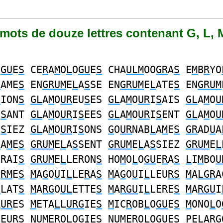
8 mots de douze lettres contenant G, L, 
N
GU
E
S
CE
R
A
M
O
L
O
GU
E
S
CHA
ULM
OO
GR
A
S
E
M
B
R
YO
L
AME
S
EN
GRUM
E
L
A
S
SE EN
GRUM
E
L
ATE
S
EN
GRUM
L
ION
S
GL
A
M
O
UR
EU
S
ES
GL
A
M
O
UR
I
S
AIS
GL
A
M
O
U
I
S
ANT
GL
A
M
O
UR
I
S
EES
GL
A
M
O
UR
I
S
ENT
GL
A
M
O
U
I
S
IEZ
GL
A
M
O
UR
I
S
ONS
G
O
UR
NAB
L
A
M
E
S
GR
AD
U
A
L
A
M
E
S
GRUM
E
L
A
S
SENT
GRUM
E
L
A
S
SIEZ
GRUM
E
L
ERAI
S
GRUM
E
L
LERON
S
HO
M
O
L
O
GU
E
R
A
S
L
I
M
BO
U
O
RM
E
S
M
A
G
O
U
I
L
LE
R
A
S
M
A
G
O
U
I
L
LEU
RS
M
A
LGR
A
L
LAT
S
M
A
RG
O
UL
ETTE
S
M
A
RGU
I
L
LERE
S
M
A
RGU
I
A
UR
ES
M
ETA
L
L
URG
IE
S
M
IC
R
OB
L
O
GU
E
S
M
ONO
L
O
U
EU
RS
N
UM
E
R
O
L
O
G
IE
S
N
UM
E
R
O
L
O
G
UE
S
PE
L
A
RG