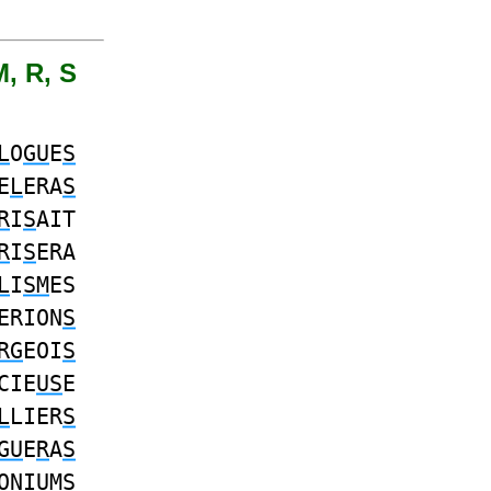
M, R, S
L
O
GU
E
S
E
L
ERA
S
R
I
S
AIT
R
I
S
ERA
L
I
SM
ES
ERION
S
RG
EOI
S
CIE
US
E
L
LIER
S
GU
E
R
A
S
ONI
UMS