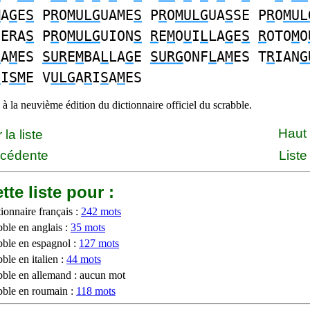
M
A
G
E
S
P
R
O
MULG
UAME
S
P
R
O
MULG
UA
S
SE P
R
O
MUL
UERA
S
P
R
O
MULG
UION
S
R
E
M
O
U
I
L
LA
G
E
S
R
OTO
M
O
L
A
M
ES
SUR
E
M
BA
L
LA
G
E
SURG
ONF
L
A
M
ES T
R
IAN
G
U
I
SM
E V
ULG
A
R
I
S
A
M
ES
à la neuvième édition du dictionnaire officiel du scrabble.
Haut
la liste
écédente
Liste
tte liste pour :
ionnaire français :
242 mots
bble en anglais :
35 mots
bble en espagnol :
127 mots
ble en italien :
44 mots
bble en allemand : aucun mot
bble en roumain :
118 mots