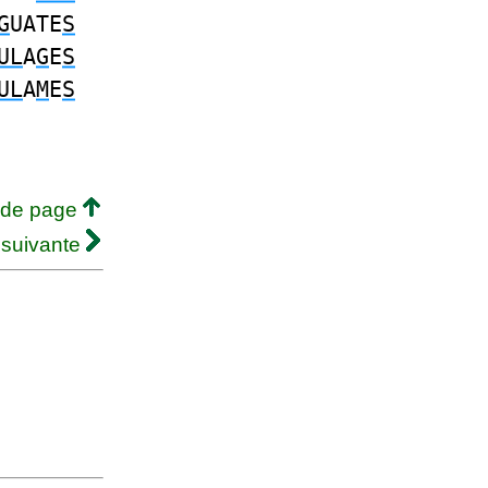
G
UATE
S
UL
A
G
E
S
UL
A
M
E
S
 de page
 suivante