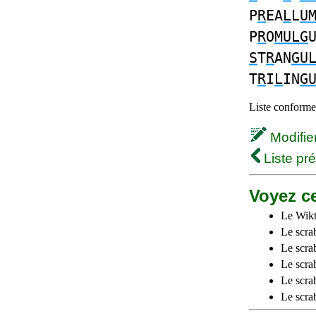
P
R
EA
L
L
U
P
R
O
MULG
S
T
R
AN
GU
T
R
I
L
IN
G
Liste conforme 
Modifier 
Liste pr
Voyez ce
Le Wikt
Le scra
Le scra
Le scrab
Le scra
Le scra