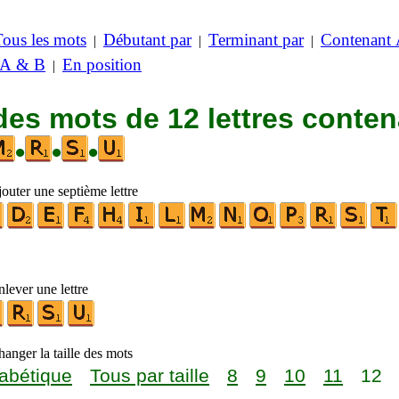
Tous les mots
Débutant par
Terminant par
Contenant
|
|
|
 A & B
En position
|
des mots de 12 lettres conte
•
•
•
outer une septième lettre
lever une lettre
anger la taille des mots
abétique
Tous par taille
8
9
10
11
12