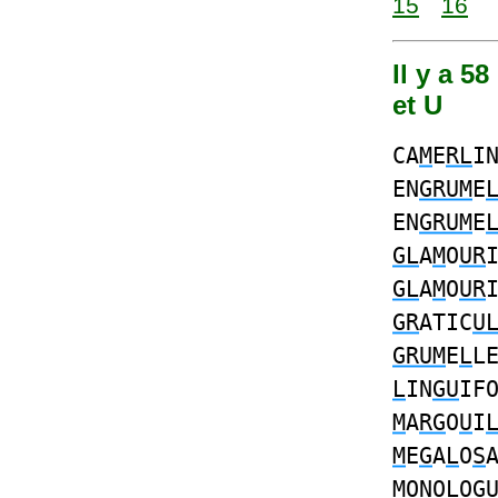
15
16
Il y a 5
et U
CA
M
E
RL
I
EN
GRUM
E
EN
GRUM
E
GL
A
M
O
UR
GL
A
M
O
UR
GR
ATIC
U
GRUM
E
L
L
L
IN
GU
IF
M
A
RG
O
U
I
M
E
G
A
L
O
S
M
ONO
L
O
G