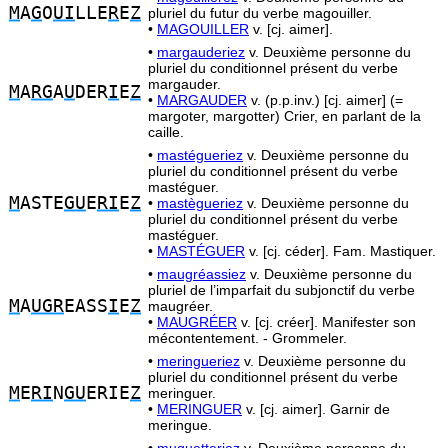
M
A
G
O
UI
LLE
R
E
Z
pluriel du futur du verbe magouiller.
•
MAGOUILLER
v. [cj. aimer].
•
margauderiez
v. Deuxième personne du
pluriel du conditionnel présent du verbe
margauder.
M
A
RG
A
U
DER
I
E
Z
•
MARGAUDER
v. (p.p.inv.) [cj. aimer] (=
margoter, margotter) Crier, en parlant de la
caille.
•
mastégueriez
v. Deuxième personne du
pluriel du conditionnel présent du verbe
mastéguer.
M
ASTE
GU
E
RI
E
Z
•
mastègueriez
v. Deuxième personne du
pluriel du conditionnel présent du verbe
mastéguer.
•
MASTÉGUER
v. [cj. céder]. Fam. Mastiquer.
•
maugréassiez
v. Deuxième personne du
pluriel de l’imparfait du subjonctif du verbe
M
A
UGR
EASS
I
E
Z
maugréer.
•
MAUGRÉER
v. [cj. créer]. Manifester son
mécontentement. - Grommeler.
•
meringueriez
v. Deuxième personne du
pluriel du conditionnel présent du verbe
M
E
RI
N
GU
ERIE
Z
meringuer.
•
MERINGUER
v. [cj. aimer]. Garnir de
meringue.