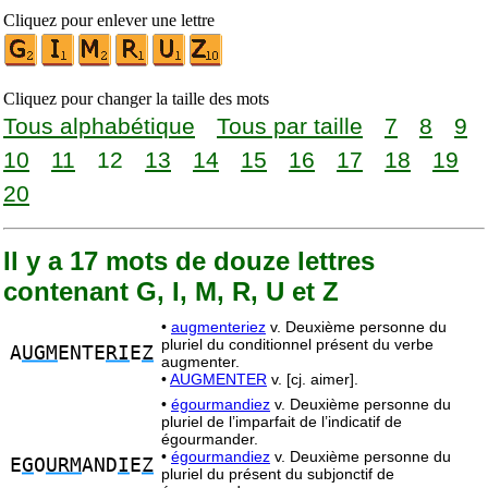
Cliquez pour enlever une lettre
Cliquez pour changer la taille des mots
Tous alphabétique
Tous par taille
7
8
9
10
11
12
13
14
15
16
17
18
19
20
Il y a 17 mots de douze lettres
contenant G, I, M, R, U et Z
•
augmenteriez
v. Deuxième personne du
pluriel du conditionnel présent du verbe
A
UGM
ENTE
RI
E
Z
augmenter.
•
AUGMENTER
v. [cj. aimer].
•
égourmandiez
v. Deuxième personne du
pluriel de l’imparfait de l’indicatif de
égourmander.
•
égourmandiez
v. Deuxième personne du
E
G
O
URM
AND
I
E
Z
pluriel du présent du subjonctif de