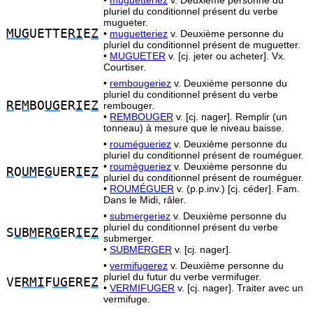
•
muguetteriez
v. Deuxième personne du
pluriel du conditionnel présent du verbe
mugueter.
MUG
UETTE
RI
E
Z
•
muguetteriez
v. Deuxième personne du
pluriel du conditionnel présent de muguetter.
•
MUGUETER
v. [cj. jeter ou acheter]. Vx.
Courtiser.
•
rembougeriez
v. Deuxième personne du
pluriel du conditionnel présent du verbe
R
E
M
BO
UG
ER
I
E
Z
rembouger.
•
REMBOUGER
v. [cj. nager]. Remplir (un
tonneau) à mesure que le niveau baisse.
•
roumégueriez
v. Deuxième personne du
pluriel du conditionnel présent de rouméguer.
•
roumègueriez
v. Deuxième personne du
R
O
UM
E
G
UER
I
E
Z
pluriel du conditionnel présent de rouméguer.
•
ROUMÉGUER
v. (p.p.inv.) [cj. céder]. Fam.
Dans le Midi, râler.
•
submergeriez
v. Deuxième personne du
pluriel du conditionnel présent du verbe
S
U
B
M
E
RG
ER
I
E
Z
submerger.
•
SUBMERGER
v. [cj. nager].
•
vermifugerez
v. Deuxième personne du
pluriel du futur du verbe vermifuger.
VE
RMI
F
UG
ERE
Z
•
VERMIFUGER
v. [cj. nager]. Traiter avec un
vermifuge.