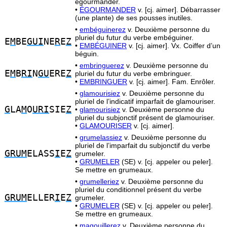
égourmander.
•
ÉGOURMANDER
v. [cj. aimer]. Débarrasser
(une plante) de ses pousses inutiles.
•
embéguinerez
v. Deuxième personne du
pluriel du futur du verbe embéguiner.
E
M
BE
GUI
NE
R
E
Z
•
EMBÉGUINER
v. [cj. aimer]. Vx. Coiffer d’un
béguin.
•
embringuerez
v. Deuxième personne du
E
M
B
RI
N
GU
ERE
Z
pluriel du futur du verbe embringuer.
•
EMBRINGUER
v. [cj. aimer]. Fam. Enrôler.
•
glamourisiez
v. Deuxième personne du
pluriel de l’indicatif imparfait de glamouriser.
G
LA
M
O
URI
SIE
Z
•
glamourisiez
v. Deuxième personne du
pluriel du subjonctif présent de glamouriser.
•
GLAMOURISER
v. [cj. aimer].
•
grumelassiez
v. Deuxième personne du
pluriel de l’imparfait du subjonctif du verbe
GRUM
ELASS
I
E
Z
grumeler.
•
GRUMELER
(SE) v. [cj. appeler ou peler].
Se mettre en grumeaux.
•
grumelleriez
v. Deuxième personne du
pluriel du conditionnel présent du verbe
GRUM
ELLER
I
E
Z
grumeler.
•
GRUMELER
(SE) v. [cj. appeler ou peler].
Se mettre en grumeaux.
•
magouillerez
v. Deuxième personne du