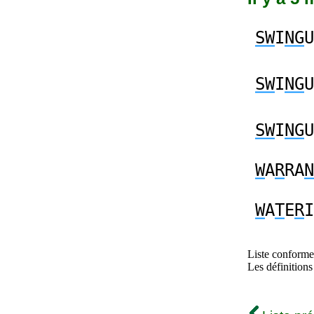
SW
I
NG
U
SW
I
NG
U
SW
I
NG
U
W
A
R
RA
N
W
A
T
E
R
I
Liste conforme 
Les définitions