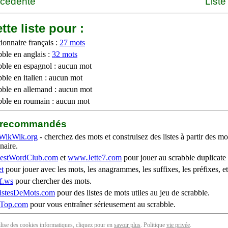
écédente
Liste
tte liste pour :
ionnaire français :
27 mots
bble en anglais :
32 mots
bble en espagnol : aucun mot
ble en italien : aucun mot
bble en allemand : aucun mot
bble en roumain : aucun mot
b recommandés
WikWik.org
- cherchez des mots et construisez des listes à partir des mo
naire.
stWordClub.com
et
www.Jette7.com
pour jouer au scrabble duplicate 
t
pour jouer avec les mots, les anagrammes, les suffixes, les préfixes, et
f.ws
pour chercher des mots.
stesDeMots.com
pour des listes de mots utiles au jeu de scrabble.
iTop.com
pour vous entraîner sérieusement au scrabble.
tilise des cookies informatiques, cliquez pour en
savoir plus
. Politique
vie privée
.