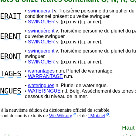
•
swinguerait
v. Troisième personne du singulier du
E
R
AI
T
conditionnel présent du verbe swinguer.
•
SWINGUER
v. (p.p.inv.) [cj. aimer].
•
swinguèrent
v. Troisième personne du pluriel du 
E
R
EN
T
du verbe swinguer.
•
SWINGUER
v. (p.p.inv.) [cj. aimer].
•
swingueront
v. Troisième personne du pluriel du fu
E
R
ON
T
swinguer.
•
SWINGUER
v. (p.p.inv.) [cj. aimer].
•
warrantages
n.m. Pluriel de warrantage.
T
A
G
E
S
•
WARRANTAGE
n.m.
•
wateringues
n. Pluriel de wateringue.
NG
UE
S
•
WATERINGUE
n.f. Belg. Assèchement des terres 
dessous du niveau de la mer.
à la neuvième édition du dictionnaire officiel du scrabble.
 sont de courts extraits de
WikWik.org
et de
1Mot.net
.
Haut