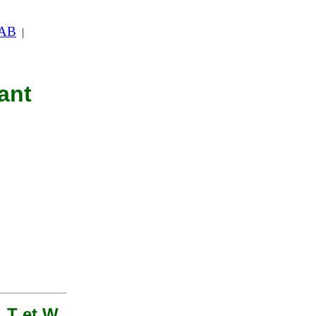
 AB
|
ant
, T et W