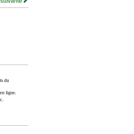
 suivante
ts du
en ligne.
c.