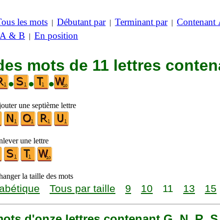
Tous les mots
Débutant par
Terminant par
Contenant
|
|
|
 A & B
En position
|
des mots de 11 lettres conten
•
•
•
outer une septième lettre
lever une lettre
anger la taille des mots
abétique
Tous par taille
9
10
11
13
15
 mots d'onze lettres contenant G, N, R, S