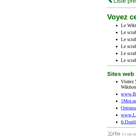
Liste pr
Voyez ce
Le Wikt
Le scra
Le scra
Le scrab
Le scra
Le scra
Sites we
Visitez
Wiktion
www.Be
1Mot.ne
Ortogra
www.Li
fr.Dupl
Ce site u