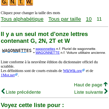
Cliquez pour changer la taille des mots
Tous alphabétique
Tous par taille
10
11
Il y a un seul mot d'onze lettres
contenant G, 2N, 2T et W
•
wagonnettes
n.f. Pluriel de wagonnette.
W
A
G
O
NN
E
TT
ES
•
WAGONNETTE
n.f. Voiture utilitaire ancienne.
Liste conforme à la neuvième édition du dictionnaire officiel du
scrabble.
Les définitions sont de courts extraits de
WikWik.org
et de
1Mot.net
.
Haut de page
Liste précédente
Liste suivante
Voyez cette liste pour :