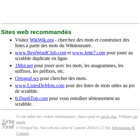
Sites web recommandés
Visitez
WikWik.org
- cherchez des mots et construisez des
listes à partir des mots du Wiktionnaire.
www.BestWordClub.com
et
www.Jette7.com
pour jouer au
scrabble duplicate en ligne.
1Mot.net
pour jouer avec les mots, les anagrammes, les
suffixes, les préfixes, etc.
Ortograf.ws
pour chercher des mots.
www.ListesDeMots.com
pour des listes de mots utiles au jeu
de scrabble.
fr.DupliTop.com
pour vous entraîner sérieusement au
scrabble.
Ce site utilise des cookies informatiques, cliquez pour en
savoir plus
. Politique
vie
privée
.
© Ortograf Inc. Site web mis à jour le 1 janvier 2024 (v-2.2.0
z
).
Informations &
Contacts
.