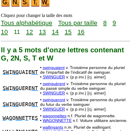
Cliquez pour changer la taille des mots
Tous alphabétique
Tous par taille
8
9
10
11
12
13
14
15
16
Il y a 5 mots d'onze lettres contenant
G, 2N, S, T et W
•
swinguaient
v. Troisième personne du pluriel
SW
I
NG
UAIE
NT
de l’imparfait de l’indicatif de swinguer.
•
SWINGUER
v. (p.p.inv.) [cj. aimer].
•
swinguèrent
v. Troisième personne du pluriel
SW
I
NG
UERE
NT
du passé simple du verbe swinguer.
•
SWINGUER
v. (p.p.inv.) [cj. aimer].
•
swingueront
v. Troisième personne du pluriel
SW
I
NG
UERO
NT
du futur du verbe swinguer.
•
SWINGUER
v. (p.p.inv.) [cj. aimer].
•
wagonnettes
n.f. Pluriel de wagonnette.
W
A
G
O
NN
E
T
TE
S
•
WAGONNETTE
n.f. Voiture utilitaire ancienne.
•
wallingants
n.m. Pluriel de wallingant.