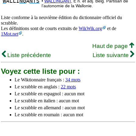
W
ALLI
NG
A
NTS
•
WALLINGANT,
E n. et adj. Belg. Partisan de
l’autonomie de la Wallonie.
Liste conforme à la neuvième édition du dictionnaire officiel du
scrabble.
Les définitions sont de courts extraits de
WikWik.org
et de
1Mot.net
.
Haut de page
Liste précédente
Liste suivante
Voyez cette liste pour :
Le Wiktionnaire français :
34 mots
Le scrabble en anglais :
22 mots
Le scrabble en espagnol : aucun mot
Le scrabble en italien : aucun mot
Le scrabble en allemand : aucun mot
Le scrabble en roumain : aucun mot