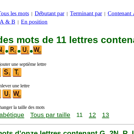
Tous les mots
Débutant par
Terminant par
Contenant
|
|
|
 A & B
En position
|
des mots de 11 lettres conten
•
•
•
outer une septième lettre
lever une lettre
anger la taille des mots
abétique
Tous par taille
11
12
13
 mots d'onze lettres contenant G, 2N, R,