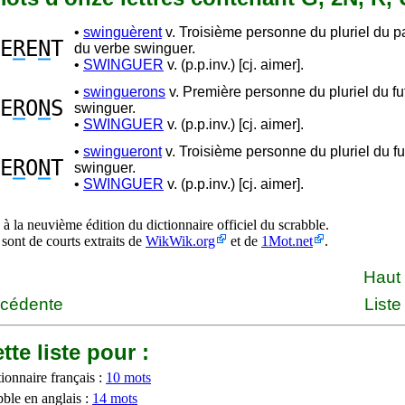
•
swinguèrent
v. Troisième personne du pluriel du 
E
R
E
N
T
du verbe swinguer.
•
SWINGUER
v. (p.p.inv.) [cj. aimer].
•
swinguerons
v. Première personne du pluriel du fu
E
R
O
N
S
swinguer.
•
SWINGUER
v. (p.p.inv.) [cj. aimer].
•
swingueront
v. Troisième personne du pluriel du fu
E
R
O
N
T
swinguer.
•
SWINGUER
v. (p.p.inv.) [cj. aimer].
à la neuvième édition du dictionnaire officiel du scrabble.
 sont de courts extraits de
WikWik.org
et de
1Mot.net
.
Haut
écédente
Liste
tte liste pour :
ionnaire français :
10 mots
bble en anglais :
14 mots