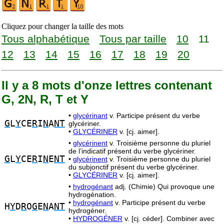
Cliquez pour changer la taille des mots
Tous alphabétique
Tous par taille
10
11
12
13
14
15
16
17
18
19
20
Il y a 8 mots d'onze lettres contenant
G, 2N, R, T et Y
•
glycérinant
v. Participe présent du verbe
G
L
Y
CE
R
I
N
A
NT
glycériner.
•
GLYCÉRINER
v. [cj. aimer].
•
glycérinent
v. Troisième personne du pluriel
de l’indicatif présent du verbe glycériner.
G
L
Y
CE
R
I
N
E
NT
•
glycérinent
v. Troisième personne du pluriel
du subjonctif présent du verbe glycériner.
•
GLYCÉRINER
v. [cj. aimer].
•
hydrogénant
adj. (Chimie) Qui provoque une
hydrogénation.
•
hydrogénant
v. Participe présent du verbe
H
Y
D
R
O
G
E
N
A
NT
hydrogéner.
•
HYDROGÉNER
v. [cj. céder]. Combiner avec