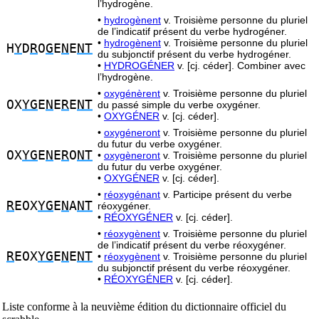
l’hydrogène.
•
hydrogènent
v. Troisième personne du pluriel
de l’indicatif présent du verbe hydrogéner.
•
hydrogènent
v. Troisième personne du pluriel
H
Y
D
R
O
G
E
N
E
NT
du subjonctif présent du verbe hydrogéner.
•
HYDROGÉNER
v. [cj. céder]. Combiner avec
l’hydrogène.
•
oxygénèrent
v. Troisième personne du pluriel
OX
YG
E
N
E
R
E
NT
du passé simple du verbe oxygéner.
•
OXYGÉNER
v. [cj. céder].
•
oxygéneront
v. Troisième personne du pluriel
du futur du verbe oxygéner.
OX
YG
E
N
E
R
O
NT
•
oxygèneront
v. Troisième personne du pluriel
du futur du verbe oxygéner.
•
OXYGÉNER
v. [cj. céder].
•
réoxygénant
v. Participe présent du verbe
R
EOX
YG
E
N
A
NT
réoxygéner.
•
RÉOXYGÉNER
v. [cj. céder].
•
réoxygènent
v. Troisième personne du pluriel
de l’indicatif présent du verbe réoxygéner.
R
EOX
YG
E
N
E
NT
•
réoxygènent
v. Troisième personne du pluriel
du subjonctif présent du verbe réoxygéner.
•
RÉOXYGÉNER
v. [cj. céder].
Liste conforme à la neuvième édition du dictionnaire officiel du