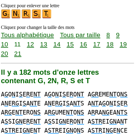
Cliquez pour enlever une lettre
Cliquez pour changer la taille des mots
Tous alphabétique
Tous par taille
8
9
10
11
12
13
14
15
16
17
18
19
20
21
Il y a 182 mots d'onze lettres
contenant G, 2N, R, S et T
A
G
O
N
I
S
E
R
E
NT
A
G
O
N
I
S
E
R
O
NT
A
GR
EME
NT
O
NS
A
N
E
RG
I
S
A
NT
E A
N
E
RG
I
S
A
NT
S A
NT
A
G
O
N
I
S
E
R
A
RG
E
NT
ERO
NS
A
RG
UME
NT
O
NS
A
R
RA
NG
EA
NTS
A
S
SI
GN
E
R
E
NT
A
S
SI
GN
E
R
O
NT
A
STR
EI
GN
A
N
T
A
STR
EI
GN
E
N
T A
STR
EI
GN
O
N
S A
STR
I
NG
E
N
CE