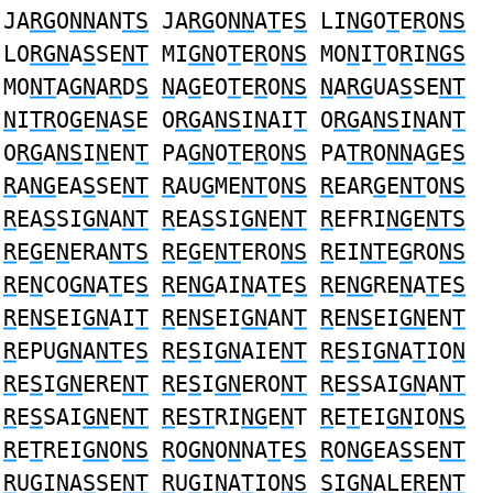
JA
RG
O
NN
AN
TS
JA
RG
O
NN
A
T
E
S
LI
NG
O
T
E
R
O
NS
LO
RGN
A
S
SE
NT
MI
GN
O
T
E
R
O
NS
MO
N
I
T
O
R
I
NGS
MO
NT
A
GN
A
R
D
S
N
A
G
EO
T
E
R
O
NS
N
A
RG
UA
S
SE
NT
N
I
TR
O
G
E
N
A
S
E O
RG
A
NS
I
N
AI
T
O
RG
A
NS
I
N
AN
T
O
RG
A
NS
I
N
EN
T
PA
GN
O
T
E
R
O
NS
PA
TR
O
NN
A
G
E
S
R
A
NG
EA
S
SE
NT
R
AU
G
ME
NT
O
NS
R
EAR
G
E
NT
O
NS
R
EA
S
SI
GN
A
NT
R
EA
S
SI
GN
E
NT
R
EFRI
NG
E
NTS
R
E
G
E
N
ERA
NTS
R
E
G
E
NT
ERO
NS
R
EI
NT
E
G
RO
NS
R
E
N
CO
GN
A
T
E
S
R
E
NG
AI
N
A
T
E
S
R
E
NG
RE
N
A
T
E
S
R
E
NS
EI
GN
AI
T
R
E
NS
EI
GN
AN
T
R
E
NS
EI
GN
EN
T
R
EPU
GN
A
NT
E
S
R
E
S
I
GN
AIE
NT
R
E
S
I
GN
A
T
IO
N
R
E
S
I
GN
ERE
NT
R
E
S
I
GN
ERO
NT
R
E
S
SAI
GN
A
NT
R
E
S
SAI
GN
E
NT
R
E
ST
RI
NG
E
N
T
R
E
T
EI
GN
IO
NS
R
E
T
REI
GN
O
NS
R
O
GN
O
N
NA
T
E
S
R
O
NG
EA
S
SE
NT
R
U
G
I
N
A
S
SE
NT
R
U
G
I
N
A
T
IO
NS
S
I
GN
ALE
R
E
NT