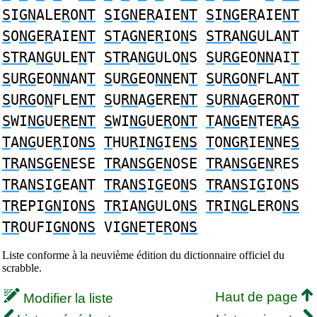
S
I
GN
ALE
R
O
NT
S
I
GN
E
R
AIE
NT
S
I
NG
E
R
AIE
NT
S
O
NG
E
R
AIE
NT
ST
A
GN
E
R
IO
N
S
STR
A
NG
ULA
N
T
STR
A
NG
ULE
N
T
STR
A
NG
ULO
N
S
S
U
RG
EO
NN
AI
T
S
U
RG
EO
NN
AN
T
S
U
RG
EO
NN
EN
T
S
U
RG
O
N
FLA
NT
S
U
RG
O
N
FLE
NT
S
U
RN
A
G
ERE
NT
S
U
RN
A
G
ERO
NT
S
WI
NG
UE
R
E
NT
S
WI
NG
UE
R
O
NT
T
A
NG
E
N
TE
R
A
S
T
A
NG
UE
R
IO
NS
T
HU
R
I
NG
IE
NS
T
O
NGR
IE
N
NE
S
TR
A
NSG
E
N
ESE
TR
A
NSG
E
N
OSE
TR
A
NSG
E
N
RES
TR
A
NS
I
G
EA
N
T
TR
A
NS
I
G
EO
N
S
TR
A
NS
I
G
IO
N
S
TR
EPI
GN
IO
NS
TR
IA
NG
ULO
NS
TR
I
NG
LERO
NS
TR
OUFI
GN
O
NS
VI
GN
E
T
E
R
O
NS
Liste conforme à la neuvième édition du dictionnaire officiel du
scrabble.
Haut de page
Modifier la liste