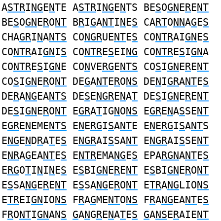
A
STR
I
NG
E
N
TE A
STR
I
NG
E
N
TS BE
S
O
GN
E
R
E
NT
BE
S
O
GN
E
R
O
NT
B
R
I
G
A
NT
I
N
E
S
CA
RT
O
NN
A
G
E
S
CHA
GR
I
N
A
NTS
CO
NGR
UE
NT
E
S
CO
NTR
AI
GN
E
S
CO
NTR
AI
GN
I
S
CO
NTR
E
S
EI
NG
CO
NTR
E
S
I
GN
A
CO
NTR
E
S
I
GN
E CO
N
VE
RG
E
NTS
CO
S
I
GN
E
R
E
NT
CO
S
I
GN
E
R
O
NT
DE
G
A
NT
E
R
O
NS
DE
N
I
GR
A
NT
E
S
DE
R
A
NG
EA
NTS
DE
S
E
NGR
E
N
A
T
DE
S
I
GN
E
R
E
NT
DE
S
I
GN
E
R
O
NT
E
GR
A
T
IG
N
O
NS
E
GR
E
N
A
S
SE
NT
E
GR
E
N
EME
NTS
E
N
E
RG
I
S
A
NT
E E
N
E
RG
I
S
A
NT
S
E
NG
E
N
D
R
A
T
E
S
E
NGR
AI
S
SA
NT
E
NGR
AI
S
SE
NT
E
NR
A
G
EA
NT
E
S
E
NTR
EMA
NG
E
S
EPA
RGN
A
NT
E
S
E
RG
O
T
I
N
I
N
E
S
E
S
BI
GN
E
R
E
NT
E
S
BI
GN
E
R
O
NT
E
S
SA
NG
E
R
E
NT
E
S
SA
NG
E
R
O
NT
E
TR
A
NG
LIO
NS
E
TR
EI
GN
IO
NS
F
R
A
G
ME
NT
O
NS
F
R
A
NG
EA
NT
E
S
F
R
O
NT
I
GN
AN
S
G
A
N
G
R
E
N
A
T
E
S
G
A
NS
E
R
AIE
NT