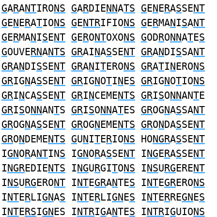
G
A
R
A
NT
IRO
NS
G
A
R
DIE
NN
A
TS
G
E
N
E
R
A
S
SE
NT
G
E
N
E
R
A
T
IO
NS
G
E
NTR
IFIO
NS
G
E
R
MA
N
I
S
A
NT
G
E
R
MA
N
I
S
E
NT
G
E
R
O
NT
OXO
NS
G
OD
R
O
NN
A
T
E
S
G
OUVE
RN
A
NTS
GR
AI
N
A
S
SE
NT
GR
A
N
DI
S
SA
NT
GR
A
N
DI
S
SE
NT
GR
A
N
I
T
ERO
NS
GR
A
T
I
N
ERO
NS
GR
IG
N
A
S
SE
NT
GR
IG
N
O
T
I
N
E
S
GR
IG
N
O
T
IO
NS
GR
I
N
CA
S
SE
NT
GR
I
N
CEME
NTS
GR
I
S
O
NN
AN
T
E
GR
I
S
O
NN
AN
T
S
GR
I
S
O
NN
A
T
ES
GR
OG
N
A
S
SA
NT
GR
OG
N
A
S
SE
NT
GR
OG
N
EME
NTS
GR
O
N
DA
S
SE
NT
GR
O
N
DEME
NTS
G
U
N
I
T
E
R
IO
NS
HO
NGR
A
S
SE
NT
I
GN
O
R
A
NT
IN
S
I
GN
O
R
A
S
SE
NT
I
NG
E
R
A
S
SE
NT
I
NGR
EDIE
NTS
I
NG
U
R
GI
T
O
NS
I
NS
U
RG
ERE
NT
I
NS
U
RG
ERO
NT
I
NT
E
GR
A
N
TE
S
I
NT
E
GR
ERO
NS
I
NT
E
R
LI
GN
A
S
I
NT
E
R
LI
GN
E
S
I
NT
E
R
RE
GN
E
S
I
NT
E
RS
I
GN
ES I
NTR
I
G
A
N
TE
S
I
NTR
I
G
UIO
NS