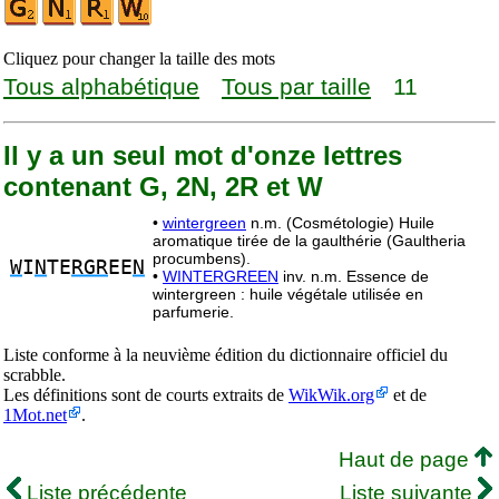
Cliquez pour changer la taille des mots
Tous alphabétique
Tous par taille
11
Il y a un seul mot d'onze lettres
contenant G, 2N, 2R et W
•
wintergreen
n.m. (Cosmétologie) Huile
aromatique tirée de la gaulthérie (Gaultheria
procumbens).
W
I
N
TE
RGR
EE
N
•
WINTERGREEN
inv. n.m. Essence de
wintergreen : huile végétale utilisée en
parfumerie.
Liste conforme à la neuvième édition du dictionnaire officiel du
scrabble.
Les définitions sont de courts extraits de
WikWik.org
et de
1Mot.net
.
Haut de page
Liste précédente
Liste suivante