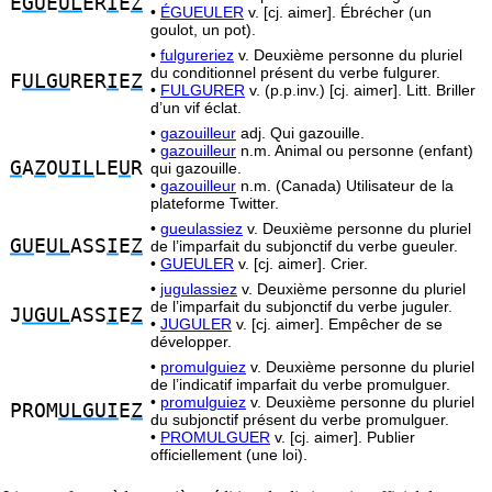
E
GU
E
UL
ER
I
E
Z
•
ÉGUEULER
v. [cj. aimer]. Ébrécher (un
goulot, un pot).
•
fulgureriez
v. Deuxième personne du pluriel
du conditionnel présent du verbe fulgurer.
F
ULGU
RER
I
E
Z
•
FULGURER
v. (p.p.inv.) [cj. aimer]. Litt. Briller
d’un vif éclat.
•
gazouilleur
adj. Qui gazouille.
•
gazouilleur
n.m. Animal ou personne (enfant)
G
A
Z
O
UIL
LE
U
R
qui gazouille.
•
gazouilleur
n.m. (Canada) Utilisateur de la
plateforme Twitter.
•
gueulassiez
v. Deuxième personne du pluriel
GU
E
UL
ASS
I
E
Z
de l’imparfait du subjonctif du verbe gueuler.
•
GUEULER
v. [cj. aimer]. Crier.
•
jugulassiez
v. Deuxième personne du pluriel
de l’imparfait du subjonctif du verbe juguler.
J
UGUL
ASS
I
E
Z
•
JUGULER
v. [cj. aimer]. Empêcher de se
développer.
•
promulguiez
v. Deuxième personne du pluriel
de l’indicatif imparfait du verbe promulguer.
•
promulguiez
v. Deuxième personne du pluriel
PROM
ULGUI
E
Z
du subjonctif présent du verbe promulguer.
•
PROMULGUER
v. [cj. aimer]. Publier
officiellement (une loi).