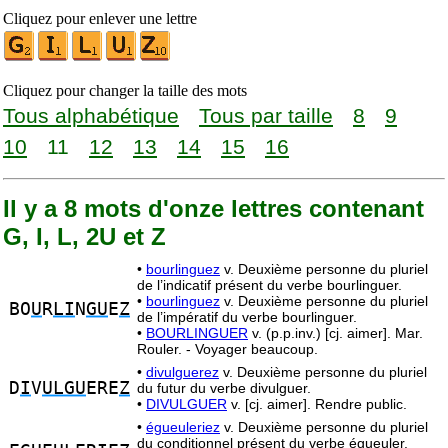
Cliquez pour enlever une lettre
Cliquez pour changer la taille des mots
Tous alphabétique
Tous par taille
8
9
10
11
12
13
14
15
16
Il y a 8 mots d'onze lettres contenant
G, I, L, 2U et Z
•
bourlinguez
v. Deuxième personne du pluriel
de l’indicatif présent du verbe bourlinguer.
•
bourlinguez
v. Deuxième personne du pluriel
BO
U
R
LI
N
GU
E
Z
de l’impératif du verbe bourlinguer.
•
BOURLINGUER
v. (p.p.inv.) [cj. aimer]. Mar.
Rouler. - Voyager beaucoup.
•
divulguerez
v. Deuxième personne du pluriel
D
I
V
ULGU
ERE
Z
du futur du verbe divulguer.
•
DIVULGUER
v. [cj. aimer]. Rendre public.
•
égueuleriez
v. Deuxième personne du pluriel
du conditionnel présent du verbe égueuler.