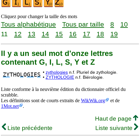
Cliquez pour changer la taille des mots
Tous alphabétique
Tous par taille
8
10
11
12
13
14
15
16
17
18
19
Il y a un seul mot d'onze lettres
contenant G, I, L, S, Y et Z
•
zythologies
n.f. Pluriel de zythologie.
ZY
THO
L
O
GI
E
S
•
ZYTHOLOGIE
n.f. Biérologie.
Liste conforme à la neuvième édition du dictionnaire officiel du
scrabble.
Les définitions sont de courts extraits de
WikWik.org
et de
1Mot.net
.
Haut de page
Liste précédente
Liste suivante