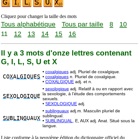
Cliquez pour changer la taille des mots
Tous alphabétique
Tous par taille
8
10
11
12
13
14
15
16
Il y a 3 mots d'onze lettres contenant
G, I, L, S, U et X
•
coxalgiques
adj. Pluriel de coxalgique.
CO
X
A
LGI
Q
U
E
S
•
coxalgiques
n. Pluriel de coxalgique.
•
COXALGIQUE
adj. et n.
•
sexologique
adj. Relatif à ou en rapport avec
la sexologie, à l’étude des comportements
S
E
X
O
L
O
GI
Q
U
E
sexuels.
•
SEXOLOGIQUE
adj.
•
sublinguaux
adj.m. Masculin pluriel de
sublingual.
SU
B
LI
N
G
UAU
X
•
SUBLINGUAL,
E, AUX adj. Anat. Situé sous la
langue.
Liste conforme à la neuvième édition du dictionnaire officiel du