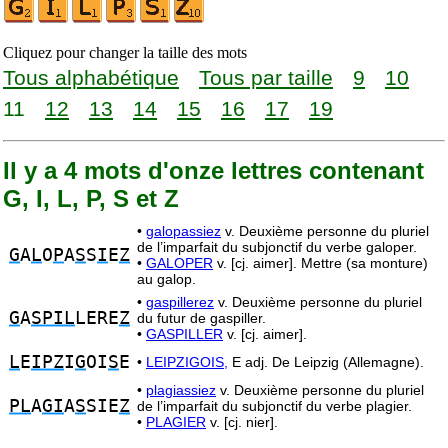
Cliquez pour changer la taille des mots
Tous alphabétique
Tous par taille
9
10
11
12
13
14
15
16
17
19
Il y a 4 mots d'onze lettres contenant
G, I, L, P, S et Z
•
galopassiez
v. Deuxième personne du pluriel
de l’imparfait du subjonctif du verbe galoper.
G
A
L
O
P
A
S
S
I
E
Z
•
GALOPER
v. [cj. aimer]. Mettre (sa monture)
au galop.
•
gaspillerez
v. Deuxième personne du pluriel
G
A
SPIL
LERE
Z
du futur de gaspiller.
•
GASPILLER
v. [cj. aimer].
L
E
IPZ
I
G
OI
S
E
•
LEIPZIGOIS,
E adj. De Leipzig (Allemagne).
•
plagiassiez
v. Deuxième personne du pluriel
PL
A
GI
A
S
SIE
Z
de l’imparfait du subjonctif du verbe plagier.
•
PLAGIER
v. [cj. nier].