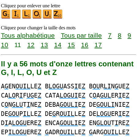
Cliquez pour enlever une lettre
Cliquez pour changer la taille des mots
Tous alphabétique
Tous par taille
7
8
9
10
11
12
13
14
15
16
17
Il y a 56 mots d'onze lettres contenant
G, I, L, O, U et Z
A
G
EN
OUIL
LE
Z
B
LOGU
ASS
I
E
Z
B
OU
R
LI
N
G
UE
Z
CA
LO
R
I
F
UG
E
Z
CATA
LOGUI
E
Z
C
O
A
GUL
ER
I
E
Z
C
O
N
GLU
T
I
NE
Z
DEBA
GOULI
E
Z
DE
GOULI
NIE
Z
DE
GOU
P
IL
LE
Z
DE
G
R
OUIL
LE
Z
DE
LOGU
ER
I
E
Z
D
I
A
LOGU
ERE
Z
ENCA
GOULI
E
Z
EN
GLOU
T
I
RE
Z
EP
ILOGU
ERE
Z
G
ADR
OUIL
LE
Z
G
ARG
OUIL
LE
Z