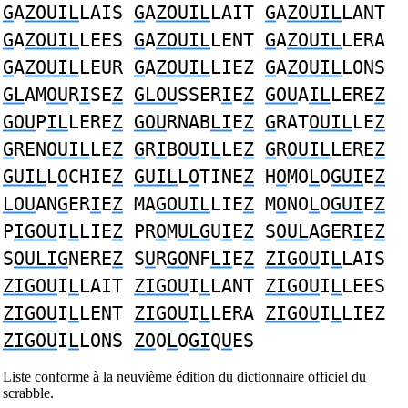
G
A
ZOUIL
LAIS
G
A
ZOUIL
LAIT
G
A
ZOUIL
LANT
G
A
ZOUIL
LEES
G
A
ZOUIL
LENT
G
A
ZOUIL
LERA
G
A
ZOUIL
LEUR
G
A
ZOUIL
LIEZ
G
A
ZOUIL
LONS
GL
AM
OU
R
I
SE
Z
GLOU
SSER
I
E
Z
GOU
A
IL
LERE
Z
GOU
P
IL
LERE
Z
GOU
RNAB
LI
E
Z
G
RAT
OUIL
LE
Z
G
REN
OUIL
LE
Z
G
R
I
B
OU
I
L
LE
Z
G
R
OUIL
LERE
Z
GUIL
L
O
CHIE
Z
GUIL
L
O
TINE
Z
H
O
MO
L
O
GUI
E
Z
LOU
AN
G
ER
I
E
Z
MA
GOUIL
LIE
Z
M
O
NO
L
O
GUI
E
Z
P
IGOU
I
L
LIE
Z
PR
O
M
ULG
U
I
E
Z
S
OUL
A
G
ER
I
E
Z
S
OULIG
NERE
Z
S
U
R
GO
NF
LI
E
Z
ZIGOU
I
L
LAIS
ZIGOU
I
L
LAIT
ZIGOU
I
L
LANT
ZIGOU
I
L
LEES
ZIGOU
I
L
LENT
ZIGOU
I
L
LERA
ZIGOU
I
L
LIEZ
ZIGOU
I
L
LONS
ZO
O
L
O
GI
Q
U
ES
Liste conforme à la neuvième édition du dictionnaire officiel du
scrabble.