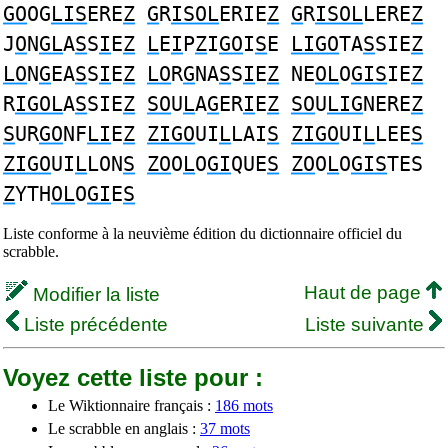
GO
OG
LIS
ERE
Z
G
R
ISOL
ERIE
Z
G
R
ISOL
LERE
Z
J
O
N
GL
A
S
S
I
E
Z
L
E
I
P
Z
I
GO
I
S
E
LIGO
TA
S
SIE
Z
LO
N
G
EA
S
S
I
E
Z
LO
R
G
NA
S
S
I
E
Z
NE
OL
O
GIS
IE
Z
R
IGOL
A
S
SIE
Z
SO
U
L
A
G
ER
I
E
Z
SO
U
LIG
NERE
Z
S
UR
GO
NF
LI
E
Z
ZIGO
UI
L
LAI
S
ZIGO
UI
L
LEE
S
ZIGO
UI
L
LON
S
ZO
O
L
O
GI
QUE
S
ZO
O
L
O
GIS
TES
Z
YTH
OL
O
GI
E
S
Liste conforme à la neuvième édition du dictionnaire officiel du
scrabble.
Haut de page
Modifier la liste
Liste précédente
Liste suivante
Voyez cette liste pour :
Le Wiktionnaire français :
186 mots
Le scrabble en anglais :
37 mots