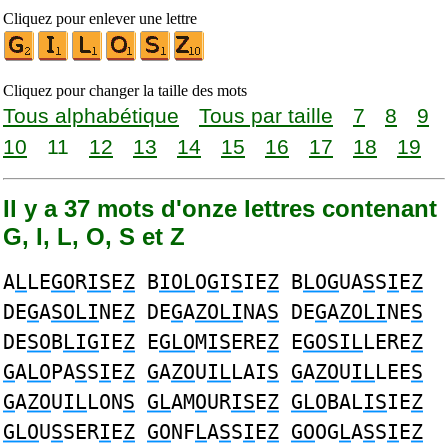
Cliquez pour enlever une lettre
Cliquez pour changer la taille des mots
Tous alphabétique
Tous par taille
7
8
9
10
11
12
13
14
15
16
17
18
19
Il y a 37 mots d'onze lettres contenant
G, I, L, O, S et Z
A
L
LE
GO
R
IS
E
Z
B
IOL
O
G
I
S
IE
Z
B
LOG
UA
S
S
I
E
Z
DE
G
A
SOLI
NE
Z
DE
G
A
ZOLI
NA
S
DE
G
A
ZOLI
NE
S
DE
SO
B
LIG
IE
Z
E
GLO
M
IS
ERE
Z
E
GOSIL
LERE
Z
G
A
LO
PA
S
S
I
E
Z
G
A
ZO
U
IL
LAI
S
G
A
ZO
U
IL
LEE
S
G
A
ZO
U
IL
LON
S
GL
AM
O
UR
IS
E
Z
GLO
BAL
IS
IE
Z
GLO
U
S
SER
I
E
Z
GO
NF
L
A
S
S
I
E
Z
GO
OG
L
A
S
S
I
E
Z