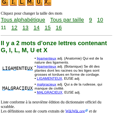
Cliquez pour changer la taille des mots
Tous alphabétique
Tous par taille
9
10
11
12
13
14
15
16
Il y a 2 mots d'onze lettres contenant
G, I, L, M, U et X
•
ligamenteux
adj. (Anatomie) Qui est de la
nature des ligaments.
•
ligamenteux
adj. (Botanique) Se dit des
LIG
A
M
ENTE
UX
plantes dont les racines ou les tiges sont
grosses et tordues en forme de cordage.
•
LIGAMENTEUX,
EUSE adj.
•
malgracieux
adj. Qui a de la rudesse, qui
M
A
LG
RAC
I
E
UX
manque de civilité.
•
MALGRACIEUX,
EUSE adj.
Liste conforme à la neuvième édition du dictionnaire officiel du
scrabble.
Les définitions sont de courts extraits de
WikWik.org
et de