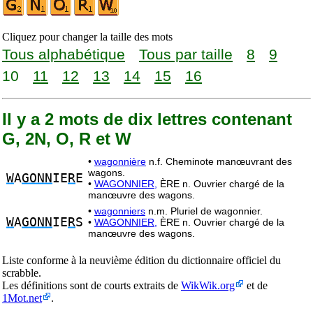
Cliquez pour changer la taille des mots
Tous alphabétique
Tous par taille
8
9
10
11
12
13
14
15
16
Il y a 2 mots de dix lettres contenant
G, 2N, O, R et W
•
wagonnière
n.f. Cheminote manœuvrant des
wagons.
W
A
GONN
IE
R
E
•
WAGONNIER,
ÈRE n. Ouvrier chargé de la
manœuvre des wagons.
•
wagonniers
n.m. Pluriel de wagonnier.
W
A
GONN
IE
R
S
•
WAGONNIER,
ÈRE n. Ouvrier chargé de la
manœuvre des wagons.
Liste conforme à la neuvième édition du dictionnaire officiel du
scrabble.
Les définitions sont de courts extraits de
WikWik.org
et de
1Mot.net
.