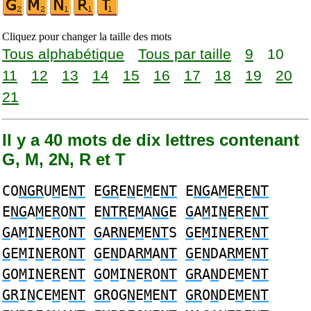
Cliquez pour changer la taille des mots
Tous alphabétique
Tous par taille
9
10
11
12
13
14
15
16
17
18
19
20
21
Il y a 40 mots de dix lettres contenant
G, M, 2N, R et T
CO
NGR
U
M
E
NT
E
GR
E
N
E
M
E
NT
E
NG
A
M
E
R
E
NT
E
NG
A
M
E
R
O
NT
E
NTR
E
M
A
NG
E
G
A
M
I
N
E
R
E
NT
G
A
M
I
N
E
R
O
NT
G
A
RN
E
M
E
NT
S
G
E
M
I
N
E
R
E
NT
G
E
M
I
N
E
R
O
NT
G
E
N
DA
RM
A
NT
G
E
N
DA
RM
E
NT
G
O
M
I
N
E
R
E
NT
G
O
M
I
N
E
R
O
NT
GR
A
N
DE
M
E
NT
GR
I
N
CE
M
E
NT
GR
OG
N
E
M
E
NT
GR
O
N
DE
M
E
NT