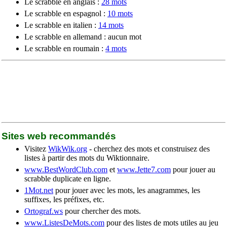
Le scrabble en anglais :
28 mots
Le scrabble en espagnol :
10 mots
Le scrabble en italien :
14 mots
Le scrabble en allemand : aucun mot
Le scrabble en roumain :
4 mots
Sites web recommandés
Visitez
WikWik.org
- cherchez des mots et construisez des
listes à partir des mots du Wiktionnaire.
www.BestWordClub.com
et
www.Jette7.com
pour jouer au
scrabble duplicate en ligne.
1Mot.net
pour jouer avec les mots, les anagrammes, les
suffixes, les préfixes, etc.
Ortograf.ws
pour chercher des mots.
www.ListesDeMots.com
pour des listes de mots utiles au jeu