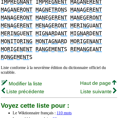
I
M
P
R
E
GN
A
NT
I
M
P
R
E
GN
E
NT
M
A
G
A
N
E
R
E
NT
M
A
G
A
N
E
R
O
NT
M
A
GN
E
TR
O
N
S
M
A
N
A
G
E
R
E
NT
M
A
N
A
G
E
R
O
NT
M
A
N
E
G
E
R
E
NT
M
A
N
E
G
E
R
O
NT
M
E
N
A
G
E
R
E
NT
M
E
N
A
G
E
R
O
NT
M
E
R
I
NG
UA
NT
M
E
R
I
NG
UE
NT
M
I
GN
A
R
DA
NT
M
I
GN
A
R
DE
NT
M
O
N
I
T
O
R
I
NG
M
O
NT
A
GN
A
R
D
M
O
R
I
G
E
N
A
NT
M
O
R
I
G
E
N
E
NT
R
A
NG
E
M
E
NT
S
R
E
M
A
NG
EA
NT
R
O
NG
E
M
E
NT
S
Liste conforme à la neuvième édition du dictionnaire officiel du
scrabble.
Haut de page
Modifier la liste
Liste précédente
Liste suivante
Voyez cette liste pour :
Le Wiktionnaire français :
110 mots