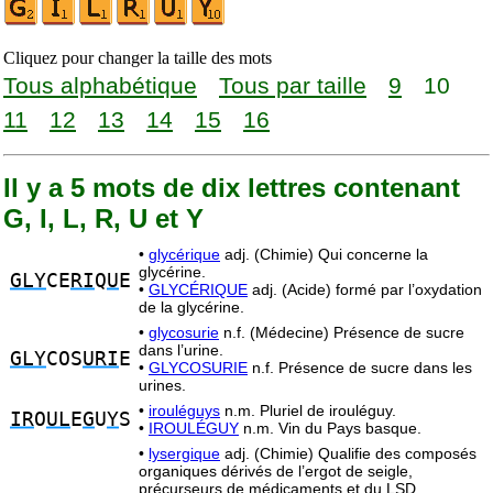
Cliquez pour changer la taille des mots
Tous alphabétique
Tous par taille
9
10
11
12
13
14
15
16
Il y a 5 mots de dix lettres contenant
G, I, L, R, U et Y
•
glycérique
adj. (Chimie) Qui concerne la
glycérine.
GLY
CE
RI
Q
U
E
•
GLYCÉRIQUE
adj. (Acide) formé par l’oxydation
de la glycérine.
•
glycosurie
n.f. (Médecine) Présence de sucre
dans l’urine.
GLY
COS
URI
E
•
GLYCOSURIE
n.f. Présence de sucre dans les
urines.
•
irouléguys
n.m. Pluriel de irouléguy.
IR
O
UL
E
G
U
Y
S
•
IROULÉGUY
n.m. Vin du Pays basque.
•
lysergique
adj. (Chimie) Qualifie des composés
organiques dérivés de l’ergot de seigle,
précurseurs de médicaments et du LSD.