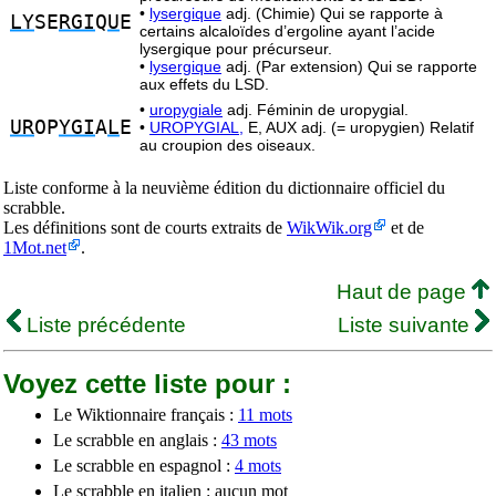
•
lysergique
adj. (Chimie) Qui se rapporte à
LY
SE
RGI
Q
U
E
certains alcaloïdes d’ergoline ayant l’acide
lysergique pour précurseur.
•
lysergique
adj. (Par extension) Qui se rapporte
aux effets du LSD.
•
uropygiale
adj. Féminin de uropygial.
UR
OP
YGI
A
L
E
•
UROPYGIAL,
E, AUX adj. (= uropygien) Relatif
au croupion des oiseaux.
Liste conforme à la neuvième édition du dictionnaire officiel du
scrabble.
Les définitions sont de courts extraits de
WikWik.org
et de
1Mot.net
.
Haut de page
Liste précédente
Liste suivante
Voyez cette liste pour :
Le Wiktionnaire français :
11 mots
Le scrabble en anglais :
43 mots
Le scrabble en espagnol :
4 mots
Le scrabble en italien : aucun mot