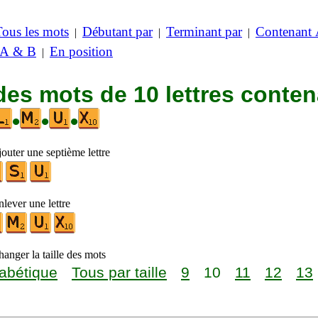
Tous les mots
Débutant par
Terminant par
Contenant
|
|
|
 A & B
En position
|
des mots de 10 lettres conte
•
•
•
outer une septième lettre
lever une lettre
anger la taille des mots
abétique
Tous par taille
9
10
11
12
13