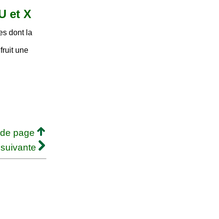
 U et X
es dont la
fruit une
 de page
 suivante