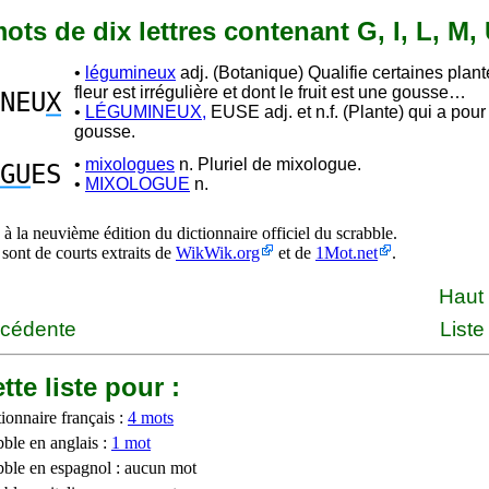
 mots de dix lettres contenant G, I, L, M,
•
légumineux
adj. (Botanique) Qualifie certaines plant
fleur est irrégulière et dont le fruit est une gousse…
NEU
X
•
LÉGUMINEUX,
EUSE adj. et n.f. (Plante) qui a pour 
gousse.
•
mixologues
n. Pluriel de mixologue.
GU
ES
•
MIXOLOGUE
n.
à la neuvième édition du dictionnaire officiel du scrabble.
 sont de courts extraits de
WikWik.org
et de
1Mot.net
.
Haut
écédente
Liste
tte liste pour :
ionnaire français :
4 mots
bble en anglais :
1 mot
bble en espagnol : aucun mot