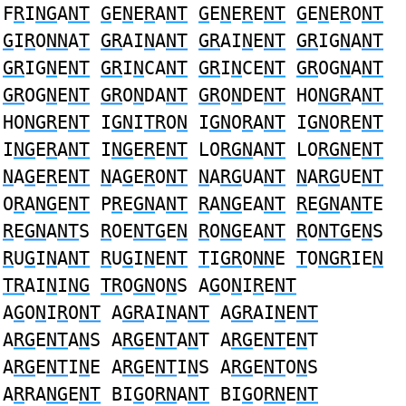
F
R
I
NG
A
NT
G
E
N
E
R
A
NT
G
E
N
E
R
E
NT
G
E
N
E
R
O
NT
G
I
R
O
NN
A
T
GR
AI
N
A
NT
GR
AI
N
E
NT
GR
IG
N
A
NT
GR
IG
N
E
NT
GR
I
N
CA
NT
GR
I
N
CE
NT
GR
OG
N
A
NT
GR
OG
N
E
NT
GR
O
N
DA
NT
GR
O
N
DE
NT
HO
NGR
A
NT
HO
NGR
E
NT
I
GN
I
TR
O
N
I
GN
O
R
A
NT
I
GN
O
R
E
NT
I
NG
E
R
A
NT
I
NG
E
R
E
NT
LO
RGN
A
NT
LO
RGN
E
NT
N
A
G
E
R
E
NT
N
A
G
E
R
O
NT
N
A
RG
UA
NT
N
A
RG
UE
NT
O
R
A
NG
E
NT
P
R
E
GN
A
NT
R
A
NG
EA
NT
R
E
GN
A
NT
E
R
E
GN
A
NT
S
R
OE
NTG
E
N
R
O
NG
EA
NT
R
O
NTG
E
N
S
R
U
G
I
N
A
NT
R
U
G
I
N
E
NT
T
I
GR
O
NN
E
T
O
NGR
IE
N
TR
AI
N
I
NG
TR
O
GN
O
N
S A
G
O
N
I
R
E
NT
A
G
O
N
I
R
O
NT
A
GR
AI
N
A
NT
A
GR
AI
N
E
NT
A
RG
E
NT
A
N
S A
RG
E
NT
A
N
T A
RG
E
NT
E
N
T
A
RG
E
NT
I
N
E A
RG
E
NT
I
N
S A
RG
E
NT
O
N
S
A
R
RA
NG
E
NT
BI
G
O
RN
A
NT
BI
G
O
RN
E
NT