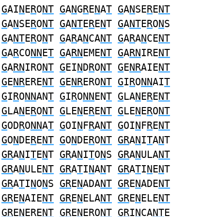
G
AI
N
E
R
O
NT
G
A
N
G
R
E
N
A
T
G
A
N
SE
R
E
NT
G
A
N
SE
R
O
NT
G
A
NT
E
R
E
N
T
G
A
NT
E
R
O
N
S
G
A
NT
E
R
O
N
T
G
A
R
A
N
CA
NT
G
A
R
A
N
CE
NT
G
A
R
CO
NN
E
T
G
A
RN
EME
NT
G
A
RN
IRE
NT
G
A
RN
IRO
NT
G
EI
N
D
R
O
NT
G
E
NR
AIE
NT
G
E
NR
ERE
NT
G
E
NR
ERO
NT
G
I
R
O
NN
AI
T
G
I
R
O
NN
AN
T
G
I
R
O
NN
EN
T
G
LA
N
E
R
E
NT
G
LA
N
E
R
O
NT
G
LE
N
E
R
E
NT
G
LE
N
E
R
O
NT
G
OD
R
O
NN
A
T
G
OI
N
F
R
A
NT
G
OI
N
F
R
E
NT
G
O
N
DE
R
E
NT
G
O
N
DE
R
O
NT
GR
A
N
I
T
A
N
T
GR
A
N
I
T
E
N
T
GR
A
N
I
T
O
N
S
GR
A
N
ULA
NT
GR
A
N
ULE
NT
GR
A
T
I
N
A
N
T
GR
A
T
I
N
E
N
T
GR
A
T
I
N
O
N
S
GR
E
N
ADA
NT
GR
E
N
ADE
NT
GR
E
N
AIE
NT
GR
E
N
ELA
NT
GR
E
N
ELE
NT
GR
E
N
ERE
NT
GR
E
N
ERO
NT
GR
I
N
CA
NT
E