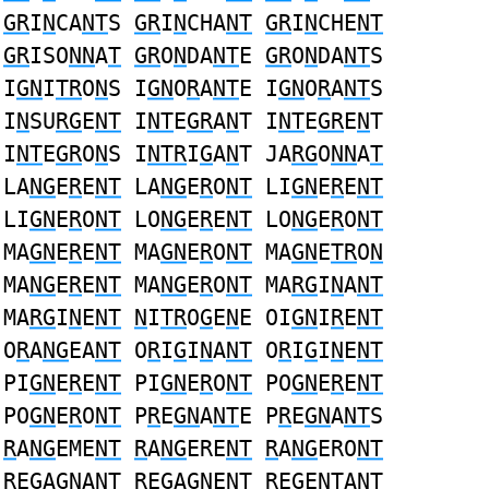
GR
I
N
CA
NT
S
GR
I
N
CHA
NT
GR
I
N
CHE
NT
GR
ISO
NN
A
T
GR
O
N
DA
NT
E
GR
O
N
DA
NT
S
I
GN
I
TR
O
N
S I
GN
O
R
A
NT
E I
GN
O
R
A
NT
S
I
N
SU
RG
E
NT
I
NT
E
GR
A
N
T I
NT
E
GR
E
N
T
I
NT
E
GR
O
N
S I
NTR
I
G
A
N
T JA
RG
O
NN
A
T
LA
NG
E
R
E
NT
LA
NG
E
R
O
NT
LI
GN
E
R
E
NT
LI
GN
E
R
O
NT
LO
NG
E
R
E
NT
LO
NG
E
R
O
NT
MA
GN
E
R
E
NT
MA
GN
E
R
O
NT
MA
GN
E
TR
O
N
MA
NG
E
R
E
NT
MA
NG
E
R
O
NT
MA
RG
I
N
A
NT
MA
RG
I
N
E
NT
N
I
TR
O
G
E
N
E OI
GN
I
R
E
NT
O
R
A
NG
EA
NT
O
R
I
G
I
N
A
NT
O
R
I
G
I
N
E
NT
PI
GN
E
R
E
NT
PI
GN
E
R
O
NT
PO
GN
E
R
E
NT
PO
GN
E
R
O
NT
P
R
E
GN
A
NT
E P
R
E
GN
A
NT
S
R
A
NG
EME
NT
R
A
NG
ERE
NT
R
A
NG
ERO
NT
R
E
G
AG
N
A
NT
R
E
G
AG
N
E
NT
R
E
G
E
NT
A
N
T