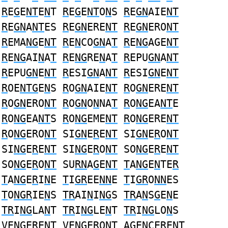
R
E
G
E
NT
E
N
T
R
E
G
E
NT
O
N
S
R
E
GN
AIE
NT
R
E
GN
A
NT
ES
R
E
GN
ERE
NT
R
E
GN
ERO
NT
R
EMA
NG
E
NT
R
E
N
CO
GN
A
T
R
E
NG
AGE
NT
R
E
NG
AI
N
A
T
R
E
NG
RE
N
A
T
R
EPU
GN
A
NT
R
EPU
GN
E
NT
R
ESI
GN
A
NT
R
ESI
GN
E
NT
R
OE
NTG
E
N
S
R
O
GN
AIE
NT
R
O
GN
ERE
NT
R
O
GN
ERO
NT
R
O
GN
O
N
NA
T
R
O
NG
EA
NT
E
R
O
NG
EA
NT
S
R
O
NG
EME
NT
R
O
NG
ERE
NT
R
O
NG
ERO
NT
SI
GN
E
R
E
NT
SI
GN
E
R
O
NT
SI
NG
E
R
E
NT
SI
NG
E
R
O
NT
SO
NG
E
R
E
NT
SO
NG
E
R
O
NT
SU
RN
A
G
E
NT
T
A
NG
E
N
TE
R
T
A
NG
E
R
I
N
E
T
I
GR
EE
NN
E
T
I
GR
O
NN
ES
T
O
NGR
IE
N
S
TR
AI
N
I
NG
S
TR
A
N
S
G
E
N
E
TR
I
NG
LA
N
T
TR
I
NG
LE
N
T
TR
I
NG
LO
N
S
VE
NG
E
R
E
NT
VE
NG
E
R
O
NT
A
G
E
N
CE
R
E
NT