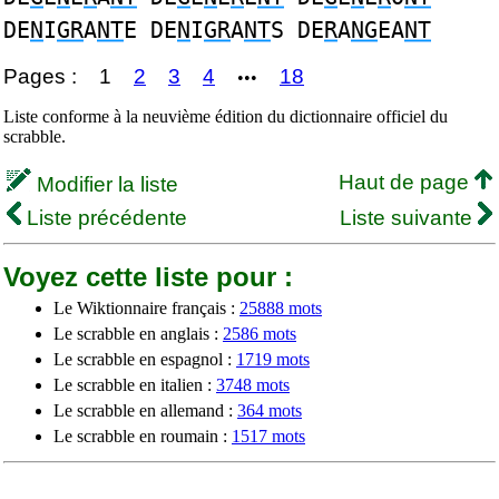
DE
N
I
GR
A
NT
E DE
N
I
GR
A
NT
S DE
R
A
NG
EA
NT
Pages :
1
2
3
4
18
•••
Liste conforme à la neuvième édition du dictionnaire officiel du
scrabble.
Haut de page
Modifier la liste
Liste précédente
Liste suivante
Voyez cette liste pour :
Le Wiktionnaire français :
25888 mots
Le scrabble en anglais :
2586 mots
Le scrabble en espagnol :
1719 mots
Le scrabble en italien :
3748 mots
Le scrabble en allemand :
364 mots
Le scrabble en roumain :
1517 mots