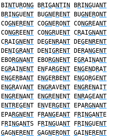
BI
NT
U
R
O
NG
B
R
I
G
A
NT
I
N
B
R
I
NG
UA
NT
B
R
I
NG
UE
NT
BU
GN
E
R
E
NT
BU
GN
E
R
O
NT
CO
GN
E
R
E
NT
CO
GN
E
R
O
NT
CO
NGR
EA
NT
CO
NGR
EE
NT
CO
NGR
UE
NT
C
R
AI
GN
A
NT
C
R
AI
GN
E
NT
DE
G
E
NR
A
NT
DE
G
E
NR
E
NT
DE
N
I
GR
A
NT
DE
N
I
GR
E
NT
DE
R
A
NG
E
NT
EBO
RGN
A
NT
EBO
RGN
E
NT
E
GR
AI
N
A
NT
E
GR
AI
N
E
NT
E
N
FA
RG
E
NT
E
NG
E
N
D
R
A
T
E
NG
E
R
BA
NT
E
NG
E
R
BE
NT
E
NG
O
R
GE
NT
E
NGR
AVA
NT
E
NGR
AVE
NT
E
NGR
E
N
AI
T
E
NGR
E
N
AN
T
E
NGR
E
N
EN
T
E
NR
A
G
EA
NT
E
NTR
E
G
E
N
T E
N
VE
RG
E
NT
EPA
RGN
A
NT
EPA
RGN
E
NT
F
R
A
NG
EA
NT
F
R
I
NG
A
NT
E
F
R
I
NG
A
NT
S F
R
I
NG
UA
NT
F
R
I
NG
UE
NT
G
AG
N
E
R
E
NT
G
AG
N
E
R
O
NT
G
AI
N
E
R
E
NT