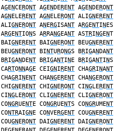
A
G
E
N
CE
R
O
NT
A
G
E
N
DE
R
E
NT
A
G
E
N
DE
R
O
NT
A
GN
ELE
R
E
NT
A
GN
ELE
R
O
NT
ALI
GN
E
R
E
NT
ALI
GN
E
R
O
NT
A
N
E
RG
ISA
NT
A
RG
E
NT
I
N
ES
A
RG
E
NT
IO
N
S A
R
RA
NG
EA
NT
AS
TR
I
NG
E
N
T
BAI
GN
E
R
E
NT
BAI
GN
E
R
O
NT
BEU
GN
E
R
E
NT
BEU
GN
E
R
O
NT
BI
NT
U
R
O
NG
S B
R
I
G
A
N
DA
NT
B
R
I
G
A
N
DE
NT
B
R
I
G
A
NT
I
N
E B
R
I
G
A
NT
I
N
S
CA
RT
O
NN
A
G
E CEI
GN
I
R
E
NT
CHA
GR
I
N
A
NT
CHA
GR
I
N
E
NT
CHA
NG
E
R
E
NT
CHA
NG
E
R
O
NT
CHI
GN
E
R
E
NT
CHI
GN
E
R
O
NT
CI
NG
LE
R
E
NT
CI
NG
LE
R
O
NT
CLI
GN
E
R
E
NT
CLI
GN
E
R
O
NT
CO
NGR
UE
NT
E CO
NGR
UE
NT
S CO
NGR
UME
NT
CO
NTR
AI
GN
E CO
N
VE
RG
E
NT
COU
GN
E
R
E
NT
COU
GN
E
R
O
NT
DAI
GN
E
R
E
NT
DAI
GN
E
R
O
NT
DE
G
E
N
E
R
A
NT
DE
G
E
N
E
R
E
NT
DE
G
E
N
E
R
O
NT