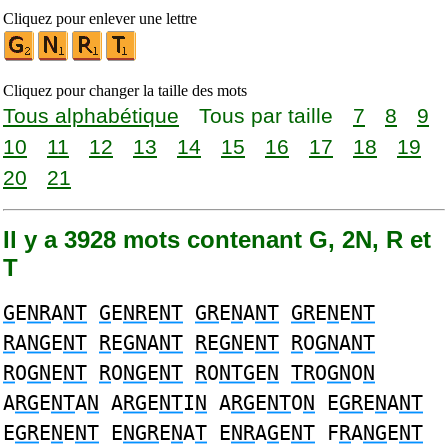
Cliquez pour enlever une lettre
Cliquez pour changer la taille des mots
Tous alphabétique
Tous par taille
7
8
9
10
11
12
13
14
15
16
17
18
19
20
21
Il y a 3928 mots contenant G, 2N, R et
T
G
E
NR
A
NT
G
E
NR
E
NT
GR
E
N
A
NT
GR
E
N
E
NT
R
A
NG
E
NT
R
E
GN
A
NT
R
E
GN
E
NT
R
O
GN
A
NT
R
O
GN
E
NT
R
O
NG
E
NT
R
O
NTG
E
N
TR
O
GN
O
N
A
RG
E
NT
A
N
A
RG
E
NT
I
N
A
RG
E
NT
O
N
E
GR
E
N
A
NT
E
GR
E
N
E
NT
E
NGR
E
N
A
T
E
NR
A
G
E
NT
F
R
A
NG
E
NT