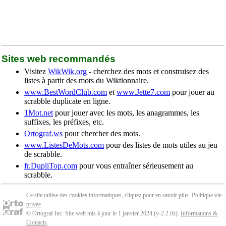
Sites web recommandés
Visitez
WikWik.org
- cherchez des mots et construisez des
listes à partir des mots du Wiktionnaire.
www.BestWordClub.com
et
www.Jette7.com
pour jouer au
scrabble duplicate en ligne.
1Mot.net
pour jouer avec les mots, les anagrammes, les
suffixes, les préfixes, etc.
Ortograf.ws
pour chercher des mots.
www.ListesDeMots.com
pour des listes de mots utiles au jeu
de scrabble.
fr.DupliTop.com
pour vous entraîner sérieusement au
scrabble.
Ce site utilise des cookies informatiques, cliquez pour en
savoir plus
. Politique
vie
privée
.
© Ortograf Inc. Site web mis à jour le 1 janvier 2024 (v-2.2.0
z
).
Informations &
Contacts
.