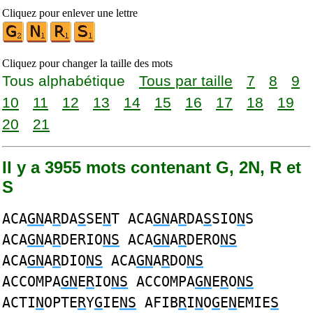
Cliquez pour enlever une lettre
Cliquez pour changer la taille des mots
Tous alphabétique
Tous par taille
7
8
9
10
11
12
13
14
15
16
17
18
19
20
21
Il y a 3955 mots contenant G, 2N, R et
S
ACA
GN
A
R
DA
S
SE
N
T ACA
GN
A
R
DA
S
SIO
N
S
ACA
GN
A
R
DERIO
NS
ACA
GN
A
R
DERO
NS
ACA
GN
A
R
DIO
NS
ACA
GN
A
R
DO
NS
ACCOMPA
GN
E
R
IO
NS
ACCOMPA
GN
E
R
O
NS
ACTI
N
OPTE
R
Y
G
IE
NS
AFIB
R
I
N
O
G
E
N
EMIE
S