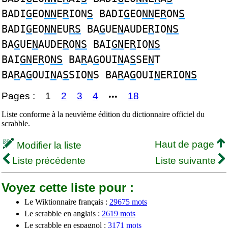
BADI
G
EO
NN
E
R
ION
S
BADI
G
EO
NN
E
R
ON
S
BADI
G
EO
NN
EU
RS
BA
G
UE
N
AUDE
R
IO
NS
BA
G
UE
N
AUDE
R
O
NS
BAI
GN
E
R
IO
NS
BAI
GN
E
R
O
NS
BA
R
A
G
OUI
N
A
S
SE
N
T
BA
R
A
G
OUI
N
A
S
SIO
N
S BA
R
A
G
OUI
N
ERIO
NS
Pages :
1
2
3
4
18
•••
Liste conforme à la neuvième édition du dictionnaire officiel du
scrabble.
Haut de page
Modifier la liste
Liste précédente
Liste suivante
Voyez cette liste pour :
Le Wiktionnaire français :
29675 mots
Le scrabble en anglais :
2619 mots
Le scrabble en espagnol :
3171 mots