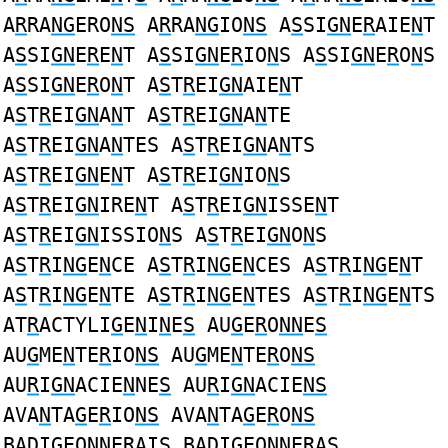
A
R
RA
NG
ERO
NS
A
R
RA
NG
IO
NS
A
S
SI
GN
E
R
AIE
N
T
A
S
SI
GN
E
R
E
N
T A
S
SI
GN
E
R
IO
N
S A
S
SI
GN
E
R
O
N
S
A
S
SI
GN
E
R
O
N
T A
S
T
R
EI
GN
AIE
N
T
A
S
T
R
EI
GN
A
N
T A
S
T
R
EI
GN
A
N
TE
A
S
T
R
EI
GN
A
N
TES A
S
T
R
EI
GN
A
N
TS
A
S
T
R
EI
GN
E
N
T A
S
T
R
EI
GN
IO
N
S
A
S
T
R
EI
GN
IRE
N
T A
S
T
R
EI
GN
ISSE
N
T
A
S
T
R
EI
GN
ISSIO
N
S A
S
T
R
EI
GN
O
N
S
A
S
T
R
I
NG
E
N
CE A
S
T
R
I
NG
E
N
CES A
S
T
R
I
NG
E
N
T
A
S
T
R
I
NG
E
N
TE A
S
T
R
I
NG
E
N
TES A
S
T
R
I
NG
E
N
TS
AT
R
ACTYLI
G
E
N
I
N
E
S
AU
G
E
R
O
NN
E
S
AU
G
ME
N
TE
R
IO
NS
AU
G
ME
N
TE
R
O
NS
AU
R
I
GN
ACIE
N
NE
S
AU
R
I
GN
ACIE
NS
AVA
N
TA
G
E
R
IO
NS
AVA
N
TA
G
E
R
O
NS
BADI
G
EO
NN
E
R
AI
S
BADI
G
EO
NN
E
R
A
S