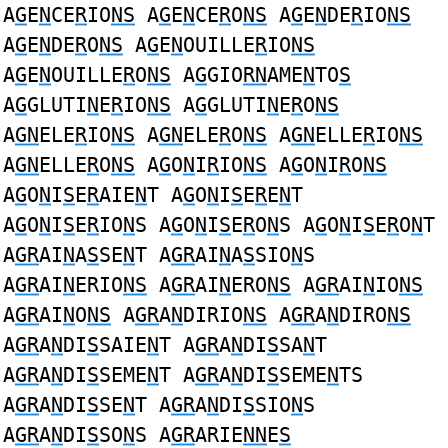
A
G
E
N
CE
R
IO
NS
A
G
E
N
CE
R
O
NS
A
G
E
N
DE
R
IO
NS
A
G
E
N
DE
R
O
NS
A
G
E
N
OUILLE
R
IO
NS
A
G
E
N
OUILLE
R
O
NS
A
G
GIO
RN
AME
N
TO
S
A
G
GLUTI
N
E
R
IO
NS
A
G
GLUTI
N
E
R
O
NS
A
GN
ELE
R
IO
NS
A
GN
ELE
R
O
NS
A
GN
ELLE
R
IO
NS
A
GN
ELLE
R
O
NS
A
G
O
N
I
R
IO
NS
A
G
O
N
I
R
O
NS
A
G
O
N
I
S
E
R
AIE
N
T A
G
O
N
I
S
E
R
E
N
T
A
G
O
N
I
S
E
R
IO
N
S A
G
O
N
I
S
E
R
O
N
S A
G
O
N
I
S
E
R
O
N
T
A
GR
AI
N
A
S
SE
N
T A
GR
AI
N
A
S
SIO
N
S
A
GR
AI
N
ERIO
NS
A
GR
AI
N
ERO
NS
A
GR
AI
N
IO
NS
A
GR
AI
N
O
NS
A
GR
A
N
DIRIO
NS
A
GR
A
N
DIRO
NS
A
GR
A
N
DI
S
SAIE
N
T A
GR
A
N
DI
S
SA
N
T
A
GR
A
N
DI
S
SEME
N
T A
GR
A
N
DI
S
SEME
N
TS
A
GR
A
N
DI
S
SE
N
T A
GR
A
N
DI
S
SIO
N
S
A
GR
A
N
DI
S
SO
N
S A
GR
ARIE
NN
E
S