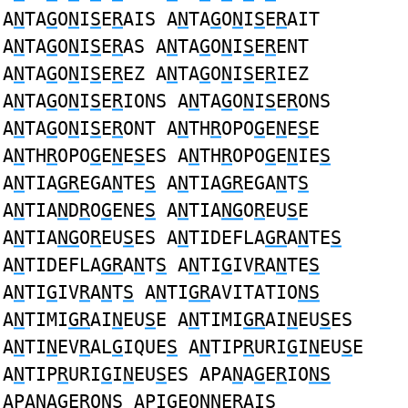
A
N
TA
G
O
N
I
S
E
R
AIS A
N
TA
G
O
N
I
S
E
R
AIT
A
N
TA
G
O
N
I
S
E
R
AS A
N
TA
G
O
N
I
S
E
R
ENT
A
N
TA
G
O
N
I
S
E
R
EZ A
N
TA
G
O
N
I
S
E
R
IEZ
A
N
TA
G
O
N
I
S
E
R
IONS A
N
TA
G
O
N
I
S
E
R
ONS
A
N
TA
G
O
N
I
S
E
R
ONT A
N
TH
R
OPO
G
E
N
E
S
E
A
N
TH
R
OPO
G
E
N
E
S
ES A
N
TH
R
OPO
G
E
N
IE
S
A
N
TIA
GR
EGA
N
TE
S
A
N
TIA
GR
EGA
N
T
S
A
N
TIA
N
D
R
O
G
ENE
S
A
N
TIA
NG
O
R
EU
S
E
A
N
TIA
NG
O
R
EU
S
ES A
N
TIDEFLA
GR
A
N
TE
S
A
N
TIDEFLA
GR
A
N
T
S
A
N
TI
G
IV
R
A
N
TE
S
A
N
TI
G
IV
R
A
N
T
S
A
N
TI
GR
AVITATIO
NS
A
N
TIMI
GR
AI
N
EU
S
E A
N
TIMI
GR
AI
N
EU
S
ES
A
N
TI
N
EV
R
AL
G
IQUE
S
A
N
TIP
R
URI
G
I
N
EU
S
E
A
N
TIP
R
URI
G
I
N
EU
S
ES APA
N
A
G
E
R
IO
NS
APA
N
A
G
E
R
O
NS
API
G
EO
NN
E
R
AI
S