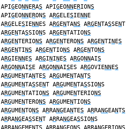
API
G
EO
NN
E
R
A
S
API
G
EO
NN
E
R
ION
S
API
G
EO
NN
E
R
ON
S
A
RG
ELE
S
IE
NN
E
A
RG
ELE
S
IE
NN
ES A
RG
E
N
TA
NS
A
RG
E
N
TA
S
SE
N
T
A
RG
E
N
TA
S
SIO
N
S A
RG
E
N
TATIO
NS
A
RG
E
N
TERIO
NS
A
RG
E
N
TERO
NS
A
RG
E
N
TI
N
E
S
A
RG
E
N
TI
NS
A
RG
E
N
TIO
NS
A
RG
E
N
TO
NS
A
RG
IE
NN
E
S
A
RG
I
N
I
N
E
S
A
RG
O
NN
AI
S
A
RG
O
NN
AI
S
E A
RG
O
NN
AI
S
ES A
RG
OVIE
NN
E
S
A
RG
UME
N
TA
N
TE
S
A
RG
UME
N
TA
N
T
S
A
RG
UME
N
TA
S
SE
N
T A
RG
UME
N
TA
S
SIO
N
S
A
RG
UME
N
TATIO
NS
A
RG
UME
N
TERIO
NS
A
RG
UME
N
TERO
NS
A
RG
UME
N
TIO
NS
A
RG
UME
N
TO
NS
A
R
RA
NG
EA
N
TE
S
A
R
RA
NG
EA
N
T
S
A
R
RA
NG
EA
S
SE
N
T A
R
RA
NG
EA
S
SIO
N
S
A
R
RA
NG
EME
N
T
S
A
R
RA
NG
EO
NS
A
R
RA
NG
ERIO
NS