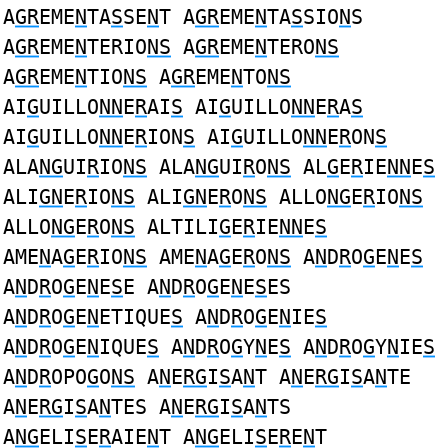
A
GR
EME
N
TA
S
SE
N
T A
GR
EME
N
TA
S
SIO
N
S
A
GR
EME
N
TERIO
NS
A
GR
EME
N
TERO
NS
A
GR
EME
N
TIO
NS
A
GR
EME
N
TO
NS
AI
G
UILLO
NN
E
R
AI
S
AI
G
UILLO
NN
E
R
A
S
AI
G
UILLO
NN
E
R
ION
S
AI
G
UILLO
NN
E
R
ON
S
ALA
NG
UI
R
IO
NS
ALA
NG
UI
R
O
NS
AL
G
E
R
IE
NN
E
S
ALI
GN
E
R
IO
NS
ALI
GN
E
R
O
NS
ALLO
NG
E
R
IO
NS
ALLO
NG
E
R
O
NS
ALTILI
G
E
R
IE
NN
E
S
AME
N
A
G
E
R
IO
NS
AME
N
A
G
E
R
O
NS
A
N
D
R
O
G
E
N
E
S
A
N
D
R
O
G
E
N
E
S
E A
N
D
R
O
G
E
N
E
S
ES
A
N
D
R
O
G
E
N
ETIQUE
S
A
N
D
R
O
G
E
N
IE
S
A
N
D
R
O
G
E
N
IQUE
S
A
N
D
R
O
G
Y
N
E
S
A
N
D
R
O
G
Y
N
IE
S
A
N
D
R
OPO
G
O
NS
A
N
E
RG
I
S
A
N
T A
N
E
RG
I
S
A
N
TE
A
N
E
RG
I
S
A
N
TES A
N
E
RG
I
S
A
N
TS
A
NG
ELI
S
E
R
AIE
N
T A
NG
ELI
S
E
R
E
N
T