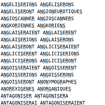
A
NG
ELI
S
E
R
IO
N
S A
NG
ELI
S
E
R
O
N
S
A
NG
ELI
S
E
R
O
N
T A
NG
IO
N
EU
R
OTIQUE
S
A
NG
IO
S
CA
N
NE
R
A
NG
IO
S
CA
N
NE
R
S
A
NG
KO
R
IE
N
NE
S
A
NG
KO
R
IE
NS
A
NG
LAI
S
E
R
AIE
N
T A
NG
LAI
S
E
R
E
N
T
A
NG
LAI
S
E
R
IO
N
S A
NG
LAI
S
E
R
O
N
S
A
NG
LAI
S
E
R
O
N
T A
NG
LICI
S
E
R
AIE
N
T
A
NG
LICI
S
E
R
E
N
T A
NG
LICI
S
E
R
IO
N
S
A
NG
LICI
S
E
R
O
N
S A
NG
LICI
S
E
R
O
N
T
A
NG
OI
S
SE
R
AIE
N
T A
NG
OI
S
SE
R
E
N
T
A
NG
OI
S
SE
R
IO
N
S A
NG
OI
S
SE
R
O
N
S
A
NG
OI
S
SE
R
O
N
T A
N
O
N
YMO
GR
APHE
S
A
N
O
R
EXI
G
E
N
E
S
A
N
O
RG
A
N
IQUE
S
A
N
TA
G
O
N
I
S
E
R
A
N
TA
G
O
N
I
S
E
R
A
A
N
TA
G
O
N
I
S
E
R
AI A
N
TA
G
O
N
I
S
E
R
AIENT