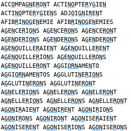
ACC
O
MPA
GN
E
R
O
N
T ACTI
NO
PTE
R
Y
G
IE
N
ACTI
NO
PTE
R
Y
G
IE
N
S ADJ
O
I
GN
I
R
E
N
T
AFIB
R
I
NOG
E
N
EMIE AFIB
R
I
NOG
E
N
EMIES
A
G
E
N
CE
R
I
ON
S A
G
E
N
CE
RON
S A
G
E
N
CE
RON
T
A
G
E
N
DE
R
I
ON
S A
G
E
N
DE
RON
S A
G
E
N
DE
RON
T
A
G
E
NO
UILLE
R
AIE
N
T A
G
E
NO
UILLE
R
E
N
T
A
G
E
NO
UILLE
R
IO
N
S A
G
E
NO
UILLE
R
O
N
S
A
G
E
NO
UILLE
R
O
N
T A
G
GI
ORN
AME
N
TO
A
G
GI
ORN
AME
N
TOS A
G
GLUTI
N
E
R
I
ON
S
A
G
GLUTI
N
E
RON
S A
G
GLUTI
N
E
RON
T
A
GN
ELE
R
I
ON
S A
GN
ELE
RON
S A
GN
ELE
RON
T
A
GN
ELLE
R
I
ON
S A
GN
ELLE
RON
S A
GN
ELLE
RON
T
A
GON
I
R
AIE
N
T A
GON
I
R
E
N
T A
GON
I
R
IO
N
S
A
GON
I
R
O
N
S A
GON
I
R
O
N
T A
GON
ISE
R
AIE
N
T
A
GON
ISE
R
E
N
T A
GON
ISE
R
IO
N
S A
GON
ISE
R
O
N
S