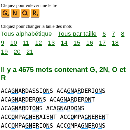
Cliquez pour enlever une lettre
Cliquez pour changer la taille des mots
Tous alphabétique
Tous par taille
6
7
8
9
10
11
12
13
14
15
16
17
18
19
20
21
Il y a 4675 mots contenant G, 2N, O et
R
ACA
GN
A
R
DASSI
ON
S ACA
GN
A
R
DERI
ON
S
ACA
GN
A
R
DER
ON
S ACA
GN
A
R
DER
ON
T
ACA
GN
A
R
DI
ON
S ACA
GN
A
R
D
ON
S
ACC
O
MPA
GN
E
R
AIE
N
T ACC
O
MPA
GN
E
R
E
N
T
ACC
O
MPA
GN
E
R
IO
N
S ACC
O
MPA
GN
E
R
O
N
S