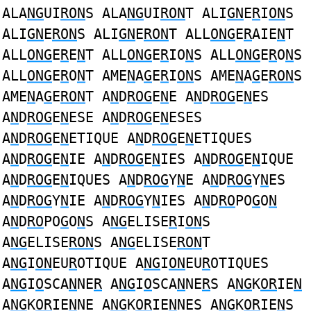
ALA
NG
UI
RON
S ALA
NG
UI
RON
T ALI
GN
E
R
I
ON
S
ALI
GN
E
RON
S ALI
GN
E
RON
T ALL
ONG
E
R
AIE
N
T
ALL
ONG
E
R
E
N
T ALL
ONG
E
R
IO
N
S ALL
ONG
E
R
O
N
S
ALL
ONG
E
R
O
N
T AME
N
A
G
E
R
I
ON
S AME
N
A
G
E
RON
S
AME
N
A
G
E
RON
T A
N
D
ROG
E
N
E A
N
D
ROG
E
N
ES
A
N
D
ROG
E
N
ESE A
N
D
ROG
E
N
ESES
A
N
D
ROG
E
N
ETIQUE A
N
D
ROG
E
N
ETIQUES
A
N
D
ROG
E
N
IE A
N
D
ROG
E
N
IES A
N
D
ROG
E
N
IQUE
A
N
D
ROG
E
N
IQUES A
N
D
ROG
Y
N
E A
N
D
ROG
Y
N
ES
A
N
D
ROG
Y
N
IE A
N
D
ROG
Y
N
IES A
N
D
RO
PO
G
O
N
A
N
D
RO
PO
G
O
N
S A
NG
ELISE
R
I
ON
S
A
NG
ELISE
RON
S A
NG
ELISE
RON
T
A
NG
I
ON
EU
R
OTIQUE A
NG
I
ON
EU
R
OTIQUES
A
NG
I
O
SCA
N
NE
R
A
NG
I
O
SCA
N
NE
R
S A
NG
K
OR
IE
N
A
NG
K
OR
IE
N
NE A
NG
K
OR
IE
N
NES A
NG
K
OR
IE
N
S