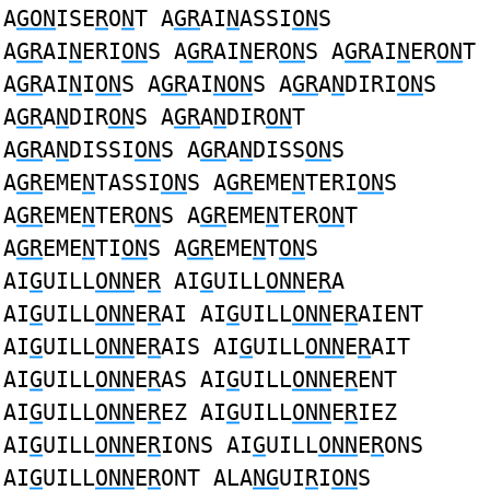
A
GON
ISE
R
O
N
T A
GR
AI
N
ASSI
ON
S
A
GR
AI
N
ERI
ON
S A
GR
AI
N
ER
ON
S A
GR
AI
N
ER
ON
T
A
GR
AI
N
I
ON
S A
GR
AI
NON
S A
GR
A
N
DIRI
ON
S
A
GR
A
N
DIR
ON
S A
GR
A
N
DIR
ON
T
A
GR
A
N
DISSI
ON
S A
GR
A
N
DISS
ON
S
A
GR
EME
N
TASSI
ON
S A
GR
EME
N
TERI
ON
S
A
GR
EME
N
TER
ON
S A
GR
EME
N
TER
ON
T
A
GR
EME
N
TI
ON
S A
GR
EME
N
T
ON
S
AI
G
UILL
ONN
E
R
AI
G
UILL
ONN
E
R
A
AI
G
UILL
ONN
E
R
AI AI
G
UILL
ONN
E
R
AIENT
AI
G
UILL
ONN
E
R
AIS AI
G
UILL
ONN
E
R
AIT
AI
G
UILL
ONN
E
R
AS AI
G
UILL
ONN
E
R
ENT
AI
G
UILL
ONN
E
R
EZ AI
G
UILL
ONN
E
R
IEZ
AI
G
UILL
ONN
E
R
IONS AI
G
UILL
ONN
E
R
ONS
AI
G
UILL
ONN
E
R
ONT ALA
NG
UI
R
I
ON
S