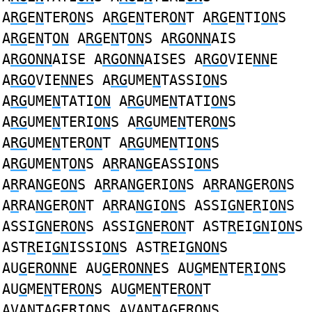
A
RG
E
N
TER
ON
S A
RG
E
N
TER
ON
T A
RG
E
N
TI
ON
S
A
RG
E
N
T
ON
A
RG
E
N
T
ON
S A
RGONN
AIS
A
RGONN
AISE A
RGONN
AISES A
RGO
VIE
NN
E
A
RGO
VIE
NN
ES A
RG
UME
N
TASSI
ON
S
A
RG
UME
N
TATI
ON
A
RG
UME
N
TATI
ON
S
A
RG
UME
N
TERI
ON
S A
RG
UME
N
TER
ON
S
A
RG
UME
N
TER
ON
T A
RG
UME
N
TI
ON
S
A
RG
UME
N
T
ON
S A
R
RA
NG
EASSI
ON
S
A
R
RA
NG
E
ON
S A
R
RA
NG
ERI
ON
S A
R
RA
NG
ER
ON
S
A
R
RA
NG
ER
ON
T A
R
RA
NG
I
ON
S ASSI
GN
E
R
I
ON
S
ASSI
GN
E
RON
S ASSI
GN
E
RON
T AST
R
EI
GN
I
ON
S
AST
R
EI
GN
ISSI
ON
S AST
R
EI
GNON
S
AU
G
E
RONN
E AU
G
E
RONN
ES AU
G
ME
N
TE
R
I
ON
S
AU
G
ME
N
TE
RON
S AU
G
ME
N
TE
RON
T
AVA
N
TA
G
E
R
I
ON
S AVA
N
TA
G
E
RON
S