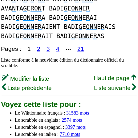
AVA
N
TA
G
E
RON
T BADI
G
E
ONN
E
R
BADI
G
E
ONN
E
R
A BADI
G
E
ONN
E
R
AI
BADI
G
E
ONN
E
R
AIENT BADI
G
E
ONN
E
R
AIS
BADI
G
E
ONN
E
R
AIT BADI
G
E
ONN
E
R
AS
Pages :
1
2
3
4
21
•••
Liste conforme à la neuvième édition du dictionnaire officiel du
scrabble.
Haut de page
Modifier la liste
Liste précédente
Liste suivante
Voyez cette liste pour :
Le Wiktionnaire français :
31583 mots
Le scrabble en anglais :
2574 mots
Le scrabble en espagnol :
3397 mots
Le scrabble en italien :
7710 mots