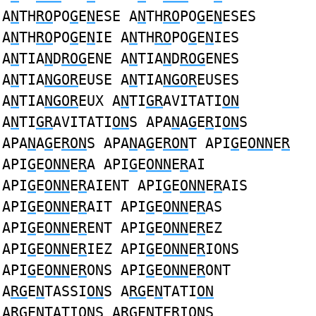
A
N
TH
RO
PO
G
E
N
ESE A
N
TH
RO
PO
G
E
N
ESES
A
N
TH
RO
PO
G
E
N
IE A
N
TH
RO
PO
G
E
N
IES
A
N
TIA
N
D
ROG
ENE A
N
TIA
N
D
ROG
ENES
A
N
TIA
NGOR
EUSE A
N
TIA
NGOR
EUSES
A
N
TIA
NGOR
EUX A
N
TI
GR
AVITATI
ON
A
N
TI
GR
AVITATI
ON
S APA
N
A
G
E
R
I
ON
S
APA
N
A
G
E
RON
S APA
N
A
G
E
RON
T API
G
E
ONN
E
R
API
G
E
ONN
E
R
A API
G
E
ONN
E
R
AI
API
G
E
ONN
E
R
AIENT API
G
E
ONN
E
R
AIS
API
G
E
ONN
E
R
AIT API
G
E
ONN
E
R
AS
API
G
E
ONN
E
R
ENT API
G
E
ONN
E
R
EZ
API
G
E
ONN
E
R
IEZ API
G
E
ONN
E
R
IONS
API
G
E
ONN
E
R
ONS API
G
E
ONN
E
R
ONT
A
RG
E
N
TASSI
ON
S A
RG
E
N
TATI
ON
A
RG
E
N
TATI
ON
S A
RG
E
N
TERI
ON
S