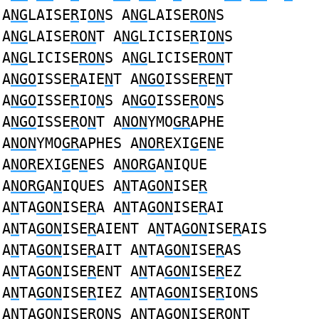
A
NG
LAISE
R
I
ON
S A
NG
LAISE
RON
S
A
NG
LAISE
RON
T A
NG
LICISE
R
I
ON
S
A
NG
LICISE
RON
S A
NG
LICISE
RON
T
A
NGO
ISSE
R
AIE
N
T A
NGO
ISSE
R
E
N
T
A
NGO
ISSE
R
IO
N
S A
NGO
ISSE
R
O
N
S
A
NGO
ISSE
R
O
N
T A
NON
YMO
GR
APHE
A
NON
YMO
GR
APHES A
NOR
EXI
G
E
N
E
A
NOR
EXI
G
E
N
ES A
NORG
A
N
IQUE
A
NORG
A
N
IQUES A
N
TA
GON
ISE
R
A
N
TA
GON
ISE
R
A A
N
TA
GON
ISE
R
AI
A
N
TA
GON
ISE
R
AIENT A
N
TA
GON
ISE
R
AIS
A
N
TA
GON
ISE
R
AIT A
N
TA
GON
ISE
R
AS
A
N
TA
GON
ISE
R
ENT A
N
TA
GON
ISE
R
EZ
A
N
TA
GON
ISE
R
IEZ A
N
TA
GON
ISE
R
IONS
A
N
TA
GON
ISE
R
ONS A
N
TA
GON
ISE
R
ONT