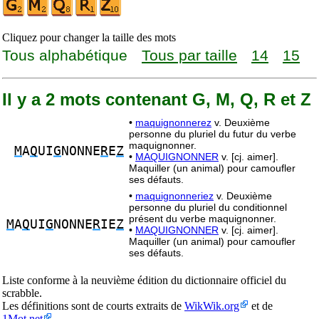
Cliquez pour changer la taille des mots
Tous alphabétique
Tous par taille
14
15
Il y a 2 mots contenant G, M, Q, R et Z
•
maquignonnerez
v. Deuxième
personne du pluriel du futur du verbe
maquignonner.
M
A
Q
UI
G
NONNE
R
E
Z
•
MAQUIGNONNER
v. [cj. aimer].
Maquiller (un animal) pour camoufler
ses défauts.
•
maquignonneriez
v. Deuxième
personne du pluriel du conditionnel
présent du verbe maquignonner.
M
A
Q
UI
G
NONNE
R
IE
Z
•
MAQUIGNONNER
v. [cj. aimer].
Maquiller (un animal) pour camoufler
ses défauts.
Liste conforme à la neuvième édition du dictionnaire officiel du
scrabble.
Les définitions sont de courts extraits de
WikWik.org
et de
1Mot.net
.