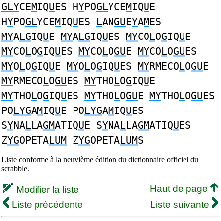
GLY
CE
M
IQ
U
ES H
Y
PO
GL
YCE
M
IQ
U
E
H
Y
PO
GL
YCE
M
IQ
U
ES
L
AN
GU
E
Y
A
M
ES
MY
A
LG
IQ
U
E
MY
A
LG
IQ
U
ES
MY
CO
L
O
G
IQ
U
E
MY
CO
L
O
G
IQ
U
ES
MY
CO
L
O
GU
E
MY
CO
L
O
GU
ES
MY
O
L
O
G
IQ
U
E
MY
O
L
O
G
IQ
U
ES
MY
RMECO
L
O
GU
E
MY
RMECO
L
O
GU
ES
MY
THO
L
O
G
IQ
U
E
MY
THO
L
O
G
IQ
U
ES
MY
THO
L
O
GU
E
MY
THO
L
O
GU
ES
PO
LYG
A
M
IQ
U
E PO
LYG
A
M
IQ
U
ES
S
Y
NA
L
LA
GM
ATIQ
U
E S
Y
NA
L
LA
GM
ATIQ
U
ES
Z
YG
OPETA
LUM
Z
YG
OPETA
LUM
S
Liste conforme à la neuvième édition du dictionnaire officiel du
scrabble.
Haut de page
Modifier la liste
Liste précédente
Liste suivante