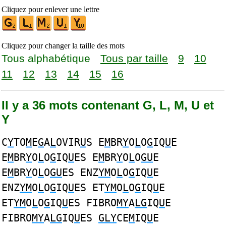
Cliquez pour enlever une lettre
Cliquez pour changer la taille des mots
Tous alphabétique
Tous par taille
9
10
11
12
13
14
15
16
Il y a 36 mots contenant G, L, M, U et
Y
C
Y
TO
M
E
G
A
L
OVIR
U
S E
M
BR
Y
O
L
O
G
IQ
U
E
E
M
BR
Y
O
L
O
G
IQ
U
ES E
M
BR
Y
O
L
O
GU
E
E
M
BR
Y
O
L
O
GU
ES ENZ
YM
O
L
O
G
IQ
U
E
ENZ
YM
O
L
O
G
IQ
U
ES ET
YM
O
L
O
G
IQ
U
E
ET
YM
O
L
O
G
IQ
U
ES FIBRO
MY
A
LG
IQ
U
E
FIBRO
MY
A
LG
IQ
U
ES
GLY
CE
M
IQ
U
E