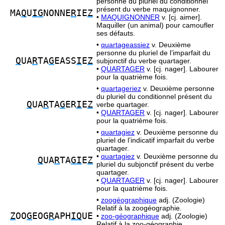
personne du pluriel du conditionnel
présent du verbe maquignonner.
MA
Q
U
IG
NONNE
R
IE
Z
•
MAQUIGNONNER
v. [cj. aimer].
Maquiller (un animal) pour camoufler
ses défauts.
•
quartageassiez
v. Deuxième
personne du pluriel de l’imparfait du
Q
UA
R
TA
G
EASS
I
E
Z
subjonctif du verbe quartager.
•
QUARTAGER
v. [cj. nager]. Labourer
pour la quatrième fois.
•
quartageriez
v. Deuxième personne
du pluriel du conditionnel présent du
Q
UA
R
TA
G
ER
I
E
Z
verbe quartager.
•
QUARTAGER
v. [cj. nager]. Labourer
pour la quatrième fois.
•
quartagiez
v. Deuxième personne du
pluriel de l’indicatif imparfait du verbe
quartager.
•
quartagiez
v. Deuxième personne du
Q
UA
R
TA
GI
E
Z
pluriel du subjonctif présent du verbe
quartager.
•
QUARTAGER
v. [cj. nager]. Labourer
pour la quatrième fois.
•
zoogéographique
adj. (Zoologie)
Relatif à la zoogéographie.
Z
OO
G
EOG
R
APH
IQ
UE
•
zoo-géographique
adj. (Zoologie)
Relatif à la zoo-géographie.