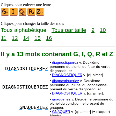
Cliquez pour enlever une lettre
Cliquez pour changer la taille des mots
Tous alphabétique
Tous par taille
9
10
11
12
14
15
16
Il y a 13 mots contenant G, I, Q, R et Z
•
diagnostiquerez
v. Deuxième
personne du pluriel du futur du verbe
D
I
A
G
NOSTI
Q
UE
R
E
Z
diagnostiquer.
•
DIAGNOSTIQUER
v. [cj. aimer].
•
diagnostiqueriez
v. Deuxième
personne du pluriel du conditionnel
D
I
A
G
NOSTI
Q
UE
R
IE
Z
présent du verbe diagnostiquer.
•
DIAGNOSTIQUER
v. [cj. aimer].
•
gnaqueriez
v. Deuxième personne du
pluriel du conditionnel présent de
G
NA
Q
UE
RI
E
Z
gnaquer.
•
GNAQUER
v. [cj. aimer] (= niaquer)
Mordre.