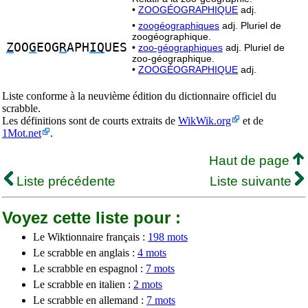
•
ZOOGÉOGRAPHIQUE
adj.
•
zoogéographiques
adj. Pluriel de
zoogéographique.
Z
OO
G
EOG
R
APH
IQ
UES
•
zoo-géographiques
adj. Pluriel de
zoo-géographique.
•
ZOOGÉOGRAPHIQUE
adj.
Liste conforme à la neuvième édition du dictionnaire officiel du
scrabble.
Les définitions sont de courts extraits de
WikWik.org
et de
1Mot.net
.
Haut de page
Liste précédente
Liste suivante
Voyez cette liste pour :
Le Wiktionnaire français :
198 mots
Le scrabble en anglais :
4 mots
Le scrabble en espagnol :
7 mots
Le scrabble en italien :
2 mots
Le scrabble en allemand :
7 mots