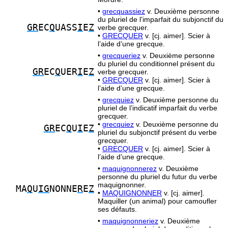
•
grecquassiez
v. Deuxième personne
du pluriel de l’imparfait du subjonctif du
GR
EC
Q
UASS
I
E
Z
verbe grecquer.
•
GRECQUER
v. [cj. aimer]. Scier à
l’aide d’une grecque.
•
grecqueriez
v. Deuxième personne
du pluriel du conditionnel présent du
GR
EC
Q
UER
I
E
Z
verbe grecquer.
•
GRECQUER
v. [cj. aimer]. Scier à
l’aide d’une grecque.
•
grecquiez
v. Deuxième personne du
pluriel de l’indicatif imparfait du verbe
grecquer.
•
grecquiez
v. Deuxième personne du
GR
EC
Q
U
I
E
Z
pluriel du subjonctif présent du verbe
grecquer.
•
GRECQUER
v. [cj. aimer]. Scier à
l’aide d’une grecque.
•
maquignonnerez
v. Deuxième
personne du pluriel du futur du verbe
maquignonner.
MA
Q
U
IG
NONNE
R
E
Z
•
MAQUIGNONNER
v. [cj. aimer].
Maquiller (un animal) pour camoufler
ses défauts.
•
maquignonneriez
v. Deuxième