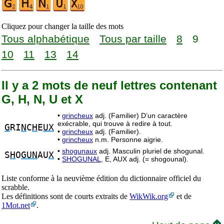
Cliquez pour changer la taille des mots
Tous alphabétique
Tous par taille
8
9
10
11
13
14
Il y a 2 mots de neuf lettres contenant
G, H, N, U et X
•
grincheux
adj. (Familier) D’un caractère
exécrable, qui trouve à redire à tout.
G
RI
N
C
H
E
UX
•
grincheux
adj. (Familier).
•
grincheux
n.m. Personne aigrie.
•
shogunaux
adj. Masculin pluriel de shogunal.
S
H
O
GUN
AU
X
•
SHOGUNAL,
E, AUX adj. (= shogounal).
Liste conforme à la neuvième édition du dictionnaire officiel du
scrabble.
Les définitions sont de courts extraits de
WikWik.org
et de
1Mot.net
.