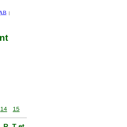
 AB
|
nt
14
15
 R, T et