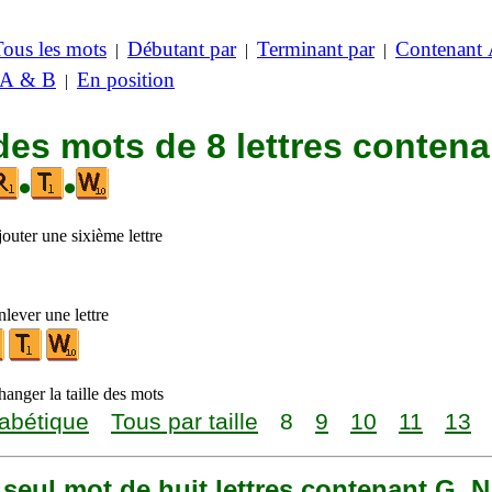
Tous les mots
Débutant par
Terminant par
Contenant
|
|
|
 A & B
En position
|
des mots de 8 lettres contena
•
•
outer une sixième lettre
lever une lettre
anger la taille des mots
abétique
Tous par taille
8
9
10
11
13
n seul mot de huit lettres contenant G, N,