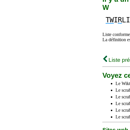
W
TW
I
R
LI
Liste conforme 
La définition e
Liste pr
Voyez ce
Le Wikt
Le scra
Le scra
Le scrab
Le scra
Le scra
Sites we