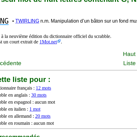
NG
•
TWIRLING
n.m. Manipulation d’un bâton sur un fond mus
à la neuvième édition du dictionnaire officiel du scrabble.
st un court extrait de
1Mot.net
.
Haut
écédente
Liste
tte liste pour :
ionnaire français :
12 mots
bble en anglais :
30 mots
bble en espagnol : aucun mot
ble en italien :
1 mot
bble en allemand :
20 mots
bble en roumain : aucun mot
b recommandés