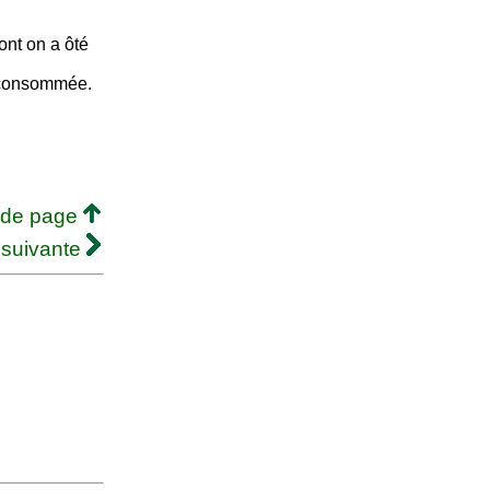
ont on a ôté
é consommée.
 de page
 suivante