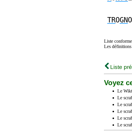
TR
O
GN
O
Liste conforme 
Les définitions
Liste pr
Voyez ce
Le Wikt
Le scra
Le scra
Le scrab
Le scra
Le scra