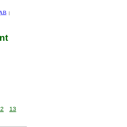
 AB
|
nt
12
13