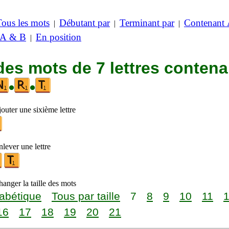
Tous les mots
Débutant par
Terminant par
Contenant
|
|
|
 A & B
En position
|
des mots de 7 lettres contena
•
•
outer une sixième lettre
lever une lettre
anger la taille des mots
abétique
Tous par taille
7
8
9
10
11
16
17
18
19
20
21