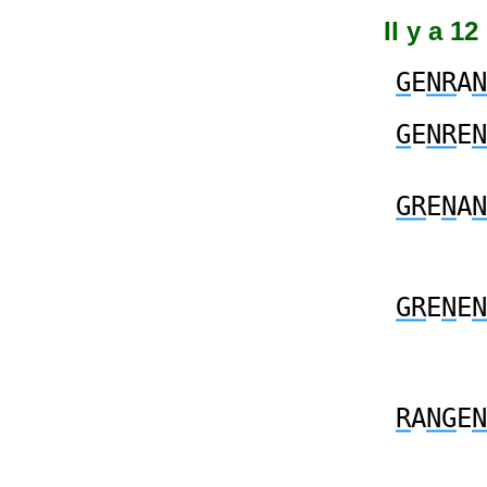
Il y a 1
G
E
NR
A
N
G
E
NR
E
N
GR
E
N
A
N
GR
E
N
E
N
R
A
NG
E
N