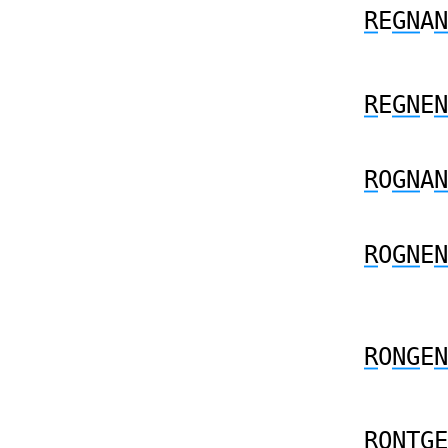
R
E
GN
A
N
R
E
GN
E
N
R
O
GN
A
N
R
O
GN
E
N
R
O
NG
E
N
R
O
NTG
E