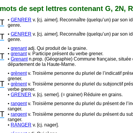
2 mots de sept lettres contenant G, 2N, R
•
GENRER
v. [cj. aimer]. Reconnaître (quelqu’un) par son id
T
genre.
•
GENRER
v. [cj. aimer]. Reconnaître (quelqu’un) par son id
T
genre.
•
grenant
adj. Qui produit de la graine.
•
grenant
v. Participe présent du verbe grener.
T
•
Grenant
n.prop. (Géographie) Commune française, située 
département de la Haute-Marne.
•
grènent
v. Troisième personne du pluriel de l’indicatif pré
grener.
T
•
grènent
v. Troisième personne du pluriel du subjonctif pré
verbe grener.
•
GRENER
v. [cj. semer]. (= grainer) Réduire en grains.
•
rangent
v. Troisième personne du pluriel du présent de l’in
ranger.
T
•
rangent
v. Troisième personne du pluriel du présent du sub
ranger.
•
RANGER
v. [cj. nager].