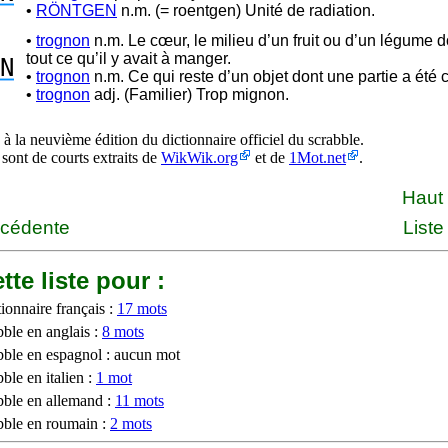
•
RÖNTGEN
n.m. (= roentgen) Unité de radiation.
•
trognon
n.m. Le cœur, le milieu d’un fruit ou d’un légume d
tout ce qu’il y avait à manger.
N
•
trognon
n.m. Ce qui reste d’un objet dont une partie a ét
•
trognon
adj. (Familier) Trop mignon.
à la neuvième édition du dictionnaire officiel du scrabble.
 sont de courts extraits de
WikWik.org
et de
1Mot.net
.
Haut
écédente
Liste
tte liste pour :
ionnaire français :
17 mots
bble en anglais :
8 mots
bble en espagnol : aucun mot
ble en italien :
1 mot
bble en allemand :
11 mots
bble en roumain :
2 mots