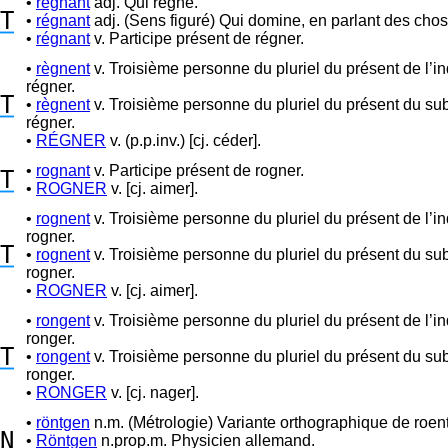
•
régnant
adj. Qui règne.
T
•
régnant
adj. (Sens figuré) Qui domine, en parlant des chos
•
régnant
v. Participe présent de régner.
•
règnent
v. Troisième personne du pluriel du présent de l’in
régner.
T
•
règnent
v. Troisième personne du pluriel du présent du sub
régner.
•
RÉGNER
v. (p.p.inv.) [cj. céder].
•
rognant
v. Participe présent de rogner.
T
•
ROGNER
v. [cj. aimer].
•
rognent
v. Troisième personne du pluriel du présent de l’in
rogner.
T
•
rognent
v. Troisième personne du pluriel du présent du sub
rogner.
•
ROGNER
v. [cj. aimer].
•
rongent
v. Troisième personne du pluriel du présent de l’in
ronger.
T
•
rongent
v. Troisième personne du pluriel du présent du sub
ronger.
•
RONGER
v. [cj. nager].
•
röntgen
n.m. (Métrologie) Variante orthographique de roen
N
•
Röntgen
n.prop.m. Physicien allemand.