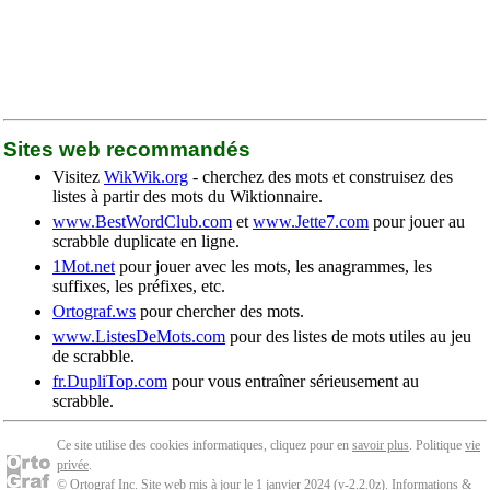
Sites web recommandés
Visitez
WikWik.org
- cherchez des mots et construisez des
listes à partir des mots du Wiktionnaire.
www.BestWordClub.com
et
www.Jette7.com
pour jouer au
scrabble duplicate en ligne.
1Mot.net
pour jouer avec les mots, les anagrammes, les
suffixes, les préfixes, etc.
Ortograf.ws
pour chercher des mots.
www.ListesDeMots.com
pour des listes de mots utiles au jeu
de scrabble.
fr.DupliTop.com
pour vous entraîner sérieusement au
scrabble.
Ce site utilise des cookies informatiques, cliquez pour en
savoir plus
. Politique
vie
privée
.
© Ortograf Inc. Site web mis à jour le 1 janvier 2024 (v-2.2.0
z
).
Informations &