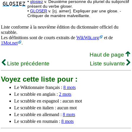
•
glosiez
v. Deuxième personne du pluriel du subjonctif
GL
O
SI
E
Z
présent du verbe gloser.
•
GLOSER
v. [cj. aimer]. Expliquer par une glose. -
Critiquer de manière malveillante.
Liste conforme à la neuvième édition du dictionnaire officiel du
scrabble.
Les définitions sont de courts extraits de
WikWik.org
et de
1Mot.net
.
Haut de page
Liste précédente
Liste suivante
Voyez cette liste pour :
Le Wiktionnaire français :
8 mots
Le scrabble en anglais :
2 mots
Le scrabble en espagnol : aucun mot
Le scrabble en italien : aucun mot
Le scrabble en allemand :
8 mots
Le scrabble en roumain :
8 mots