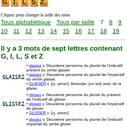
Cliquez pour changer la taille des mots
Tous alphabétique
Tous par taille
7
8
9
10
11
12
13
14
15
16
17
18
19
Il y a 3 mots de sept lettres contenant
G, I, L, S et Z
•
glaisez
v. Deuxième personne du pluriel de l’indicatif
présent du verbe glaiser.
•
glaisez
v. Deuxième personne du pluriel de l’impératif
GL
A
IS
E
Z
du verbe glaiser.
•
GLAISER
v. [cj. aimer]. Amender (un sol) avec de la
glaise.
•
glissez
v. Deuxième personne du pluriel du présent
de l’indicatif de glisser.
GLIS
SE
Z
•
glissez
v. Deuxième personne du pluriel de l’impératif
de glisser.
•
GLISSER
v. [cj. aimer].
•
glosiez
v. Deuxième personne du pluriel de l’indicatif
imparfait du verbe gloser.