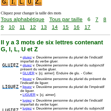
Cliquez pour changer la taille des mots
Tous alphabétique
Tous par taille
6
7
8
9
10
11
12
13
14
15
16
17
Il y a 3 mots de six lettres contenant
G, I, L, U et Z
•
gluiez
v. Deuxième personne du pluriel de l’indicatif
imparfait du verbe gluer.
GLUI
E
Z
•
gluiez
v. Deuxième personne du pluriel du subjonctif
présent du verbe gluer.
•
GLUER
v. [cj. aimer]. Enduire de glu. - Coller.
•
liguez
v. Deuxième personne du pluriel du présent de
l’indicatif de liguer.
LIGU
E
Z
•
liguez
v. Deuxième personne du pluriel de l’impératif
de liguer.
•
LIGUER
v. [cj. aimer].
•
lugiez
v. Deuxième personne du pluriel de l’indicatif
imparfait du verbe luger.
•
lugiez
v. Deuxième personne du pluriel du subjonctif
LUGI
E
Z