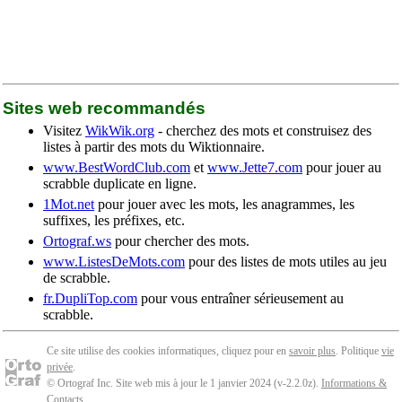
Sites web recommandés
Visitez
WikWik.org
- cherchez des mots et construisez des
listes à partir des mots du Wiktionnaire.
www.BestWordClub.com
et
www.Jette7.com
pour jouer au
scrabble duplicate en ligne.
1Mot.net
pour jouer avec les mots, les anagrammes, les
suffixes, les préfixes, etc.
Ortograf.ws
pour chercher des mots.
www.ListesDeMots.com
pour des listes de mots utiles au jeu
de scrabble.
fr.DupliTop.com
pour vous entraîner sérieusement au
scrabble.
Ce site utilise des cookies informatiques, cliquez pour en
savoir plus
. Politique
vie
privée
.
© Ortograf Inc. Site web mis à jour le 1 janvier 2024 (v-2.2.0
z
).
Informations &
Contacts
.