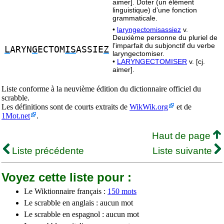
aimer]. Doter (un élément
linguistique) d’une fonction
grammaticale.
•
laryngectomisassiez
v.
Deuxième personne du pluriel de
l’imparfait du subjonctif du verbe
L
ARYN
G
ECTOM
IS
ASSIE
Z
laryngectomiser.
•
LARYNGECTOMISER
v. [cj.
aimer].
Liste conforme à la neuvième édition du dictionnaire officiel du
scrabble.
Les définitions sont de courts extraits de
WikWik.org
et de
1Mot.net
.
Haut de page
Liste précédente
Liste suivante
Voyez cette liste pour :
Le Wiktionnaire français :
150 mots
Le scrabble en anglais : aucun mot
Le scrabble en espagnol : aucun mot