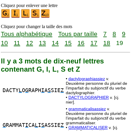
Cliquez pour enlever une lettre
Cliquez pour changer la taille des mots
Tous alphabétique
Tous par taille
7
8
9
10
11
12
13
14
15
16
17
18
19
Il y a 3 mots de dix-neuf lettres
contenant G, I, L, S et Z
•
dactylographiassiez
v.
Deuxième personne du pluriel de
l’imparfait du subjonctif du verbe
DACTY
L
O
G
RAPH
I
A
S
SIE
Z
dactylographier.
•
DACTYLOGRAPHIER
v. [cj.
nier].
•
grammaticalisassiez
v.
Deuxième personne du pluriel de
l’imparfait du subjonctif du verbe
grammaticaliser.
G
RAMMAT
I
CA
L
I
S
ASSIE
Z
•
GRAMMATICALISER
v. [cj.