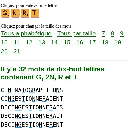
Cliquez pour enlever une lettre
Cliquez pour changer la taille des mots
Tous alphabétique
Tous par taille
7
8
9
10
11
12
13
14
15
16
17
18
19
20
21
Il y a 32 mots de dix-huit lettres
contenant G, 2N, R et T
CI
N
EMA
T
O
GR
APHIIO
N
S
CO
NG
ES
T
IO
N
NE
R
AIENT
DECO
NG
ES
T
IO
N
NE
R
AIS
DECO
NG
ES
T
IO
N
NE
R
AIT
DECO
NG
ES
T
IO
N
NE
R
ENT