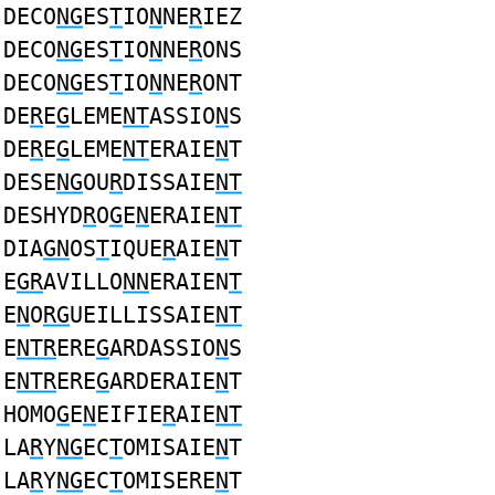
DECO
NG
ES
T
IO
N
NE
R
IEZ
DECO
NG
ES
T
IO
N
NE
R
ONS
DECO
NG
ES
T
IO
N
NE
R
ONT
DE
R
E
G
LEME
NT
ASSIO
N
S
DE
R
E
G
LEME
NT
ERAIE
N
T
DESE
NG
OU
R
DISSAIE
NT
DESHYD
R
O
G
E
N
ERAIE
NT
DIA
GN
OS
T
IQUE
R
AIE
N
T
E
GR
AVILLO
NN
ERAIEN
T
E
N
O
RG
UEILLISSAIE
NT
E
NTR
ERE
G
ARDASSIO
N
S
E
NTR
ERE
G
ARDERAIE
N
T
HOMO
G
E
N
EIFIE
R
AIE
NT
LA
R
Y
NG
EC
T
OMISAIE
N
T
LA
R
Y
NG
EC
T
OMISERE
N
T