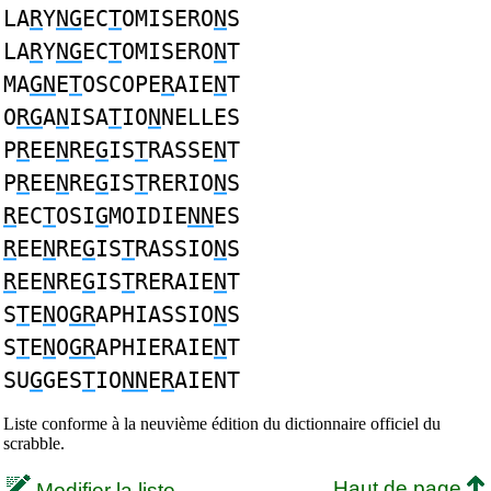
LA
R
Y
NG
EC
T
OMISERO
N
S
LA
R
Y
NG
EC
T
OMISERO
N
T
MA
GN
E
T
OSCOPE
R
AIE
N
T
O
RG
A
N
ISA
T
IO
N
NELLES
P
R
EE
N
RE
G
IS
T
RASSE
N
T
P
R
EE
N
RE
G
IS
T
RERIO
N
S
R
EC
T
OSI
G
MOIDIE
NN
ES
R
EE
N
RE
G
IS
T
RASSIO
N
S
R
EE
N
RE
G
IS
T
RERAIE
N
T
S
T
E
N
O
GR
APHIASSIO
N
S
S
T
E
N
O
GR
APHIERAIE
N
T
SU
G
GES
T
IO
NN
E
R
AIENT
Liste conforme à la neuvième édition du dictionnaire officiel du
scrabble.
Haut de page
Modifier la liste