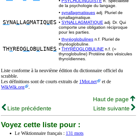
•
PSYCHOLINGUISTE
n. Spécialiste
de la psychologie du langage.
•
synallagmatiques
adj. Pluriel de
synallagmatique.
SY
NA
L
LA
G
MATIQ
U
ES
•
SYNALLAGMATIQUE
adj. Dr. Qui
comporte une obligation réciproque
pour les parties.
•
thyréoglobulines
n.f. Pluriel de
thyréoglobuline.
TH
Y
REO
GL
OB
U
LINE
S
•
THYRÉOGLOBULINE
n.f. (=
thyroglobuline) Protéine des vésicules
thyroïdiennes.
Liste conforme à la neuvième édition du dictionnaire officiel du
scrabble.
Les définitions sont de courts extraits de
1Mot.net
et de
WikWik.org
.
Haut de page
Liste précédente
Liste suivante
Voyez cette liste pour :
Le Wiktionnaire français :
131 mots