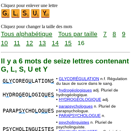
Cliquez pour enlever une lettre
Cliquez pour changer la taille des mots
Tous alphabétique
Tous par taille
7
8
9
10
11
12
13
14
15
16
Il y a 6 mots de seize lettres contenant
G, L, S, U et Y
•
GLYCORÉGULATION
n.f. Régulation
GLY
COREG
U
LATION
S
du taux de sucre dans le sang.
•
hydrogéologiques
adj. Pluriel de
H
Y
DRO
G
EO
L
OGIQ
U
E
S
hydrogéologique.
•
HYDROGÉOLOGIQUE
adj.
•
parapsychologues
n. Pluriel de
PARAP
SY
CHO
L
O
GU
ES
parapsychologue.
•
PARAPSYCHOLOGUE
n.
•
psycholinguistes
n. Pluriel de
psycholinguiste.
P
SY
CHO
L
IN
GU
ISTES