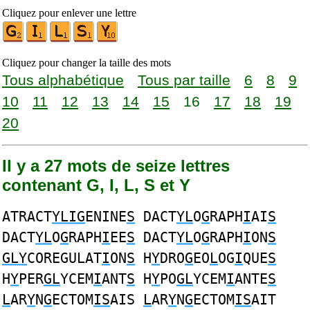
Cliquez pour enlever une lettre
Cliquez pour changer la taille des mots
Tous alphabétique
Tous par taille
6
8
9
10
11
12
13
14
15
16
17
18
19
20
Il y a 27 mots de seize lettres
contenant G, I, L, S et Y
ATRACT
YLIG
ENINE
S
DACT
YL
O
G
RAPH
I
AI
S
DACT
YL
O
G
RAPH
I
EE
S
DACT
YL
O
G
RAPH
I
ON
S
GLY
COREGULAT
I
ON
S
H
Y
DRO
G
EO
L
OG
I
QUE
S
H
Y
PER
GL
YCEM
I
ANT
S
H
Y
PO
GL
YCEM
I
ANTE
S
L
AR
Y
N
G
ECTOM
IS
AIS
L
AR
Y
N
G
ECTOM
IS
AIT