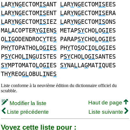
L
AR
Y
N
G
ECTOM
IS
ANT
L
AR
Y
N
G
ECTOM
IS
EES
L
AR
Y
N
G
ECTOM
IS
ENT
L
AR
Y
N
G
ECTOM
IS
ERA
L
AR
Y
N
G
ECTOM
IS
IEZ
L
AR
Y
N
G
ECTOM
IS
ONS
MA
L
ACOPTER
YGI
EN
S
METAP
SY
CHO
L
O
GI
ES
O
LIG
ODENDROC
Y
TE
S
PARAP
SY
CHO
L
O
GI
ES
PH
Y
TOPATHO
L
O
GI
E
S
PH
Y
TO
S
OC
I
O
L
O
G
IES
P
SY
CHO
LI
N
G
UISTES P
SY
CHO
L
O
GI
SANTES
SY
MPTOMATO
L
O
GI
ES
SY
NA
L
LA
G
MAT
I
QUES
TH
Y
REO
GL
OBUL
I
NE
S
Liste conforme à la neuvième édition du dictionnaire officiel du
scrabble.
Haut de page
Modifier la liste
Liste précédente
Liste suivante
Voyez cette liste pour :