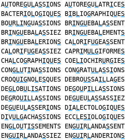
A
U
TORE
G
U
L
A
S
S
I
ONS A
U
TORE
G
U
L
ATR
I
CE
S
BACTER
I
O
L
O
G
IQ
U
E
S
B
I
B
L
IO
G
RAPHIQ
U
E
S
BO
U
R
LI
N
G
UA
S
SIONS BR
I
N
GU
EBA
L
A
S
SENT
BR
I
N
GU
EBA
L
A
S
SIEZ BR
I
N
GU
EBA
L
EMENT
S
BR
I
N
GU
EBA
L
ERION
S
CA
L
OR
I
F
UG
EA
S
SENT
CA
L
OR
I
F
UG
EA
S
SIEZ CAPR
I
M
ULG
IFORME
S
CHA
L
CO
G
RAPH
I
Q
U
E
S
COE
LI
OCHIR
U
R
G
IE
S
CON
GLU
T
I
NA
S
SIONS CON
G
RAT
UL
A
S
S
I
ONS
CROQ
UIG
NO
L
E
S
QUES DEBRO
US
SA
IL
LA
G
ES
DE
GL
OB
U
L
IS
ATIONS DE
G
O
U
P
IL
LA
S
SIONS
DE
G
RO
UIL
LA
S
SIONS DE
GU
EU
L
A
S
SASS
I
EZ
DE
GU
EU
L
A
S
SER
I
ONS D
I
A
L
ECTOLO
G
IQ
U
E
S
D
I
V
ULG
ACHA
S
SIONS ECC
L
E
SI
OLO
G
IQ
U
ES
EN
GL
O
U
T
IS
SEMENTS EN
GUI
R
L
ANDA
S
SENT
EN
GUI
R
L
ANDA
S
SIEZ EN
GUI
R
L
ANDERION
S