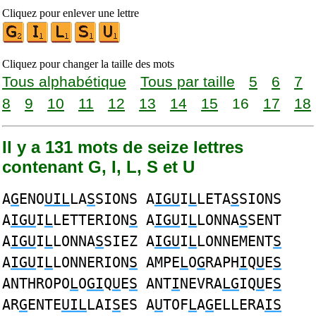
Cliquez pour enlever une lettre
Cliquez pour changer la taille des mots
Tous alphabétique
Tous par taille
5
6
7
8
9
10
11
12
13
14
15
16
17
18
Il y a 131 mots de seize lettres
contenant G, I, L, S et U
A
G
ENO
UIL
LA
S
SIONS A
IGU
I
L
LETA
S
SIONS
A
IGU
I
L
LETTERION
S
A
IGU
I
L
LONNA
S
SENT
A
IGU
I
L
LONNA
S
SIEZ A
IGU
I
L
LONNEMENT
S
A
IGU
I
L
LONNERION
S
AMPE
L
O
G
RAPH
I
Q
U
E
S
ANTHROPO
L
O
GI
Q
U
E
S
ANT
I
NEVRA
LG
IQ
U
E
S
AR
G
ENTE
UIL
LAI
S
ES A
U
TOF
L
A
G
ELLERA
IS