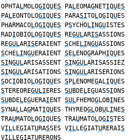
OPHTA
L
MOLO
GI
Q
U
E
S
PA
L
EOMA
G
NET
I
Q
U
E
S
PA
L
EONTOLO
GI
Q
U
E
S
PARA
SI
TO
L
O
G
IQ
U
ES
PHARMACO
L
O
GI
Q
U
E
S
P
S
YCHO
LI
N
GU
ISTES
RAD
I
OBIO
L
O
G
IQ
U
E
S
RE
GUL
AR
IS
ASSIONS
RE
GUL
AR
IS
ERAIENT
S
CHE
LI
N
GU
ASSIONS
S
CHE
LI
N
GU
ERAIENT
S
E
L
ENO
G
RAPH
I
Q
U
ES
SI
N
GUL
ARISASSENT
SI
N
GUL
ARISASSIEZ
SI
N
GUL
ARISATIONS
SI
N
GUL
ARISERIONS
S
OC
I
OBIO
L
O
G
IQ
U
ES
S
P
L
ENOME
G
AL
I
Q
U
ES
S
TEREORE
GULI
ERES
SU
BDE
L
E
G
UASS
I
ONS
SU
BDE
L
E
G
UERA
I
ENT
SUL
FHEMO
G
LOB
I
NES
S
YNA
L
LA
G
MAT
I
Q
U
ES THYREO
GL
OB
U
L
I
NE
S
TRA
U
MATO
L
O
GI
QUE
S
TRA
U
MATO
L
O
GIS
TES
V
IL
LE
G
IAT
U
RA
S
SES V
IL
LE
G
IAT
U
RERAI
S
V
IL
LE
G
IAT
U
RERON
S