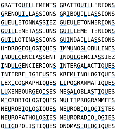
G
RATTO
UIL
LEMENT
S
G
RATTO
UIL
LERION
S
G
RENO
UIL
LA
S
SIONS
G
R
I
BO
U
I
L
LA
S
SIONS
GU
EU
L
ETONNA
S
S
I
EZ
GU
EU
L
ETONNER
I
ON
S
GUIL
LEMETA
S
SIONS
GUIL
LEMETTERION
S
GUIL
LOTINA
S
SIONS
GUI
NDAI
L
LA
S
SIONS
HYDRO
G
EO
L
OG
I
Q
U
E
S
I
MM
U
NO
GL
OBULINE
S
I
ND
ULG
ENCIA
S
SENT
I
ND
ULG
ENCIA
S
SIEZ
I
ND
ULG
ENCIERION
S
I
NTER
G
A
L
ACTIQ
U
E
S
I
NTERRE
L
I
G
IE
US
ES KREM
LI
NOLO
G
IQ
U
E
S
L
EX
I
CO
G
RAPHIQ
U
E
S
LI
PO
G
RAMMATIQ
U
E
S
LU
XEMBOUR
G
EO
IS
ES ME
G
A
L
OBLA
S
T
I
Q
U
ES
M
I
CROBIO
L
O
G
IQ
U
E
S
M
UL
T
I
PRO
G
RAMMEE
S
NE
U
ROB
I
O
L
O
G
IQUE
S
NE
U
ROB
I
O
L
O
G
I
S
TES
NE
U
ROPATHO
L
O
GI
E
S
NE
U
RORAD
I
O
L
O
G
IE
S
O
LIG
OPOLI
S
TIQ
U
ES ONOMA
SI
O
L
O
G
IQ
U
ES