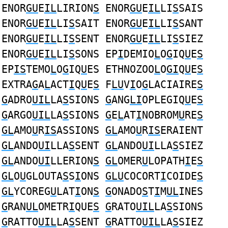
ENOR
GU
E
IL
LIRION
S
ENOR
GU
E
IL
LI
S
SAIS
ENOR
GU
E
IL
LI
S
SAIT ENOR
GU
E
IL
LI
S
SANT
ENOR
GU
E
IL
LI
S
SENT ENOR
GU
E
IL
LI
S
SIEZ
ENOR
GU
E
IL
LI
S
SONS EP
I
DEMIO
L
O
G
IQ
U
E
S
EP
IS
TEMO
L
O
G
IQ
U
ES ETHNOZOO
L
O
GI
Q
U
E
S
EXTRA
G
A
L
ACT
I
Q
U
E
S
F
LU
V
I
O
G
LACIAIRE
S
G
ADRO
UIL
LA
S
SIONS
G
ANG
LI
OPLEGIQ
U
E
S
G
ARGO
UIL
LA
S
SIONS
G
E
L
AT
I
NOBROM
U
RE
S
GL
AMO
U
R
IS
ASSIONS
GL
AMO
U
R
IS
ERAIENT
GL
ANDO
UI
LLA
S
SENT
GL
ANDO
UI
LLA
S
SIEZ
GL
ANDO
UI
LLERION
S
GL
OMER
U
LOPATH
I
E
S
GL
O
U
GLOUTA
S
S
I
ONS
GLU
COCORT
I
COIDE
S
GL
YCOREG
U
LAT
I
ON
S
G
ONADO
S
T
I
M
UL
INES
G
RAN
UL
OMETR
I
QUE
S
G
RATO
UIL
LA
S
SIONS
G
RATTO
UIL
LA
S
SENT
G
RATTO
UIL
LA
S
SIEZ