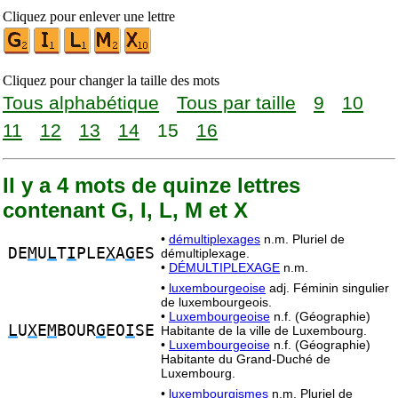
Cliquez pour enlever une lettre
Cliquez pour changer la taille des mots
Tous alphabétique
Tous par taille
9
10
11
12
13
14
15
16
Il y a 4 mots de quinze lettres
contenant G, I, L, M et X
•
démultiplexages
n.m. Pluriel de
DE
M
U
L
T
I
PLE
X
A
G
ES
démultiplexage.
•
DÉMULTIPLEXAGE
n.m.
•
luxembourgeoise
adj. Féminin singulier
de luxembourgeois.
•
Luxembourgeoise
n.f. (Géographie)
L
U
X
E
M
BOUR
G
EO
I
SE
Habitante de la ville de Luxembourg.
•
Luxembourgeoise
n.f. (Géographie)
Habitante du Grand-Duché de
Luxembourg.
•
luxembourgismes
n.m. Pluriel de