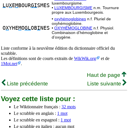
luxembourgisme.
L
U
X
E
M
BOUR
GI
SMES
•
LUXEMBOURGISME
n.m. Tournure
propre aux Luxembourgeois.
•
oxyhémoglobines
n.f. Pluriel de
oxyhémoglobine.
O
X
YHE
M
O
GL
OB
I
NES
•
OXYHÉMOGLOBINE
n.f. Physiol.
Combinaison d’hémoglobine et
d’oxygène.
Liste conforme à la neuvième édition du dictionnaire officiel du
scrabble.
Les définitions sont de courts extraits de
WikWik.org
et de
1Mot.net
.
Haut de page
Liste précédente
Liste suivante
Voyez cette liste pour :
Le Wiktionnaire français :
32 mots
Le scrabble en anglais :
1 mot
Le scrabble en espagnol :
1 mot
Le scrabble en italien : aucun mot