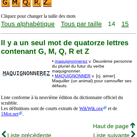
Cliquez pour changer la taille des mots
Tous alphabétique
Tous par taille
14
15
Il y a un seul mot de quatorze lettres
contenant G, M, Q, R et Z
•
maquignonnerez
v. Deuxième personne
du pluriel du futur du verbe
maquignonner.
M
A
Q
UI
G
NONNE
R
E
Z
•
MAQUIGNONNER
v. [cj. aimer].
Maquiller (un animal) pour camoufler ses
défauts.
Liste conforme à la neuvième édition du dictionnaire officiel du
scrabble.
Les définitions sont de courts extraits de
WikWik.org
et de
1Mot.net
.
Haut de page
Liste précédente
Liste suivante