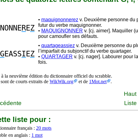
•
maquignonnerez
v. Deuxième personne du p
futur du verbe maquignonner.
NONNE
R
E
Z
•
MAQUIGNONNER
v. [cj. aimer]. Maquiller (
pour camoufler ses défauts.
•
quartageassiez
v. Deuxième personne du plu
l’imparfait du subjonctif du verbe quartager.
G
EASS
I
E
Z
•
QUARTAGER
v. [cj. nager]. Labourer pour 
fois.
à la neuvième édition du dictionnaire officiel du scrabble.
 sont de courts extraits de
WikWik.org
et de
1Mot.net
.
Haut
écédente
Liste
tte liste pour :
ionnaire français :
20 mots
bble en anglais :
1 mot