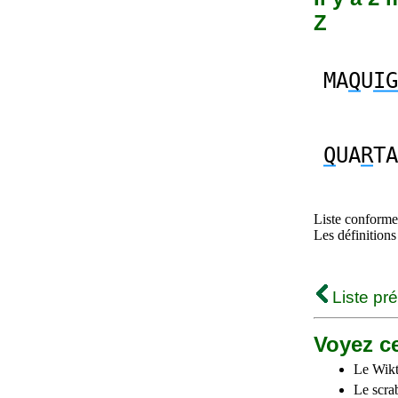
Z
MA
Q
U
IG
Q
UA
R
TA
Liste conforme 
Les définitions
Liste pr
Voyez ce
Le Wikt
Le scra