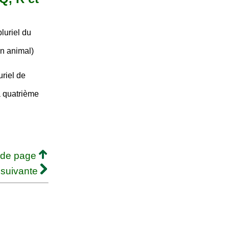
luriel du
un animal)
riel de
la quatrième
 de page
 suivante