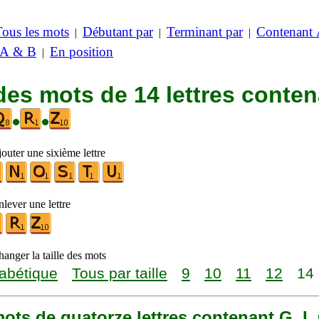
Tous les mots
Débutant par
Terminant par
Contenant
|
|
|
 A & B
En position
|
des mots de 14 lettres conte
•
•
outer une sixième lettre
lever une lettre
anger la taille des mots
abétique
Tous par taille
9
10
11
12
14
 mots de quatorze lettres contenant G, I, 