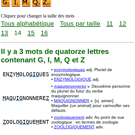
Cliquez pour changer la taille des mots
Tous alphabétique
Tous par taille
11
12
13
14
15
16
Il y a 3 mots de quatorze lettres
contenant G, I, M, Q et Z
•
enzymologiques
adj. Pluriel de
EN
Z
Y
M
OLO
GIQ
UES
enzymologique.
•
ENZYMOLOGIQUE
adj.
•
maquignonnerez
v. Deuxième personne
du pluriel du futur du verbe
maquignonner.
M
A
Q
U
IG
NONNERE
Z
•
MAQUIGNONNER
v. [cj. aimer].
Maquiller (un animal) pour camoufler ses
défauts.
•
zoologiquement
adv. Au point de vue
Z
OOLO
GIQ
UE
M
ENT
zoologique ; en termes de zoologie.
•
ZOOLOGIQUEMENT
adv.