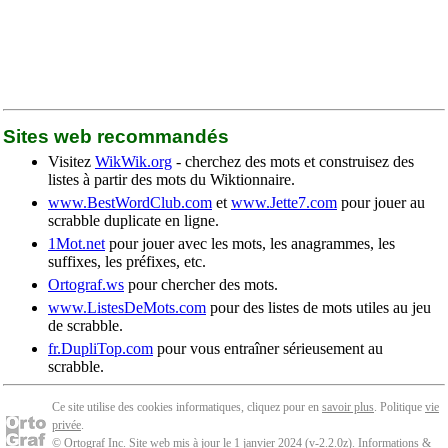
Sites web recommandés
Visitez
WikWik.org
- cherchez des mots et construisez des
listes à partir des mots du Wiktionnaire.
www.BestWordClub.com
et
www.Jette7.com
pour jouer au
scrabble duplicate en ligne.
1Mot.net
pour jouer avec les mots, les anagrammes, les
suffixes, les préfixes, etc.
Ortograf.ws
pour chercher des mots.
www.ListesDeMots.com
pour des listes de mots utiles au jeu
de scrabble.
fr.DupliTop.com
pour vous entraîner sérieusement au
scrabble.
Ce site utilise des cookies informatiques, cliquez pour en
savoir plus
. Politique
vie
privée
.
© Ortograf Inc. Site web mis à jour le 1 janvier 2024 (v-2.2.0
z
).
Informations &