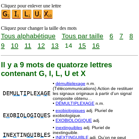
Cliquez pour enlever une lettre
Cliquez pour changer la taille des mots
Tous alphabétique
Tous par taille
6
7
8
9
10
11
12
13
14
15
16
Il y a 9 mots de quatorze lettres
contenant G, I, L, U et X
•
démultiplexage
n.m.
(Télécommunications) Action de restituer
DEM
UL
T
I
PLE
X
A
G
E
les signaux originaux à partir d’un signal
composite obtenu…
•
DÉMULTIPLEXAGE
n.m.
•
exobiologiques
adj. Pluriel de
E
X
OB
I
O
L
O
G
IQ
U
ES
exobiologique.
•
EXOBIOLOGIQUE
adj.
•
inextinguibles
adj. Pluriel de
inextinguible.
I
NE
X
TIN
GU
IB
L
ES
•
INEXTINGUIBLE
adj. Qu’on ne peut