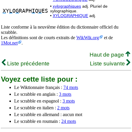
•
xylographiques
adj. Pluriel de
X
Y
L
O
G
RAPH
I
Q
U
ES
xylographique.
•
XYLOGRAPHIQUE
adj.
Liste conforme à la neuvième édition du dictionnaire officiel du
scrabble.
Les définitions sont de courts extraits de
WikWik.org
et de
1Mot.net
.
Haut de page
Liste précédente
Liste suivante
Voyez cette liste pour :
Le Wiktionnaire français :
74 mots
Le scrabble en anglais :
3 mots
Le scrabble en espagnol :
3 mots
Le scrabble en italien :
2 mots
Le scrabble en allemand : aucun mot
Le scrabble en roumain :
24 mots