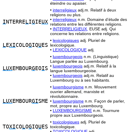
éteindre ou apaiser.
•
interreligieux
adj.m. Relatif à deux
religions ou plus.
•
interreligieux
n.m. Domaine d’étude des
I
NTERRE
L
I
G
IE
UX
relations entre les différentes religions.
•
INTERRELIGIEUX,
EUSE adj. Qui
concerne les relations entre religions.
•
lexicologiques
adj. Pluriel de
L
E
XI
COLO
G
IQ
U
ES
lexicologique.
•
LEXICOLOGIQUE
adj.
•
luxembourgeois
n.m. (Linguistique)
Langue parlée au Luxembourg.
•
luxembourgeois
adj.m. Relatif à la
LUX
EMBOUR
G
EO
I
S
langue luxembourgeoise.
•
luxembourgeois
adj.m. Relatif au
Luxembourg ou à ses habitants.
•
luxembourgisme
n.m. Mouvement
ouvrier allemand, marxiste et
révolutionnaire.
LUX
EMBOUR
GI
SME
•
luxembourgisme
n.m. Façon de parler,
mot, propre au Luxembourg.
•
LUXEMBOURGISME
n.m. Tournure
propre aux Luxembourgeois.
•
toxicologiques
adj. Pluriel de
TO
XI
CO
L
O
G
IQ
U
ES
toxicologique.
•
TOXICOLOGIQUE
adj.