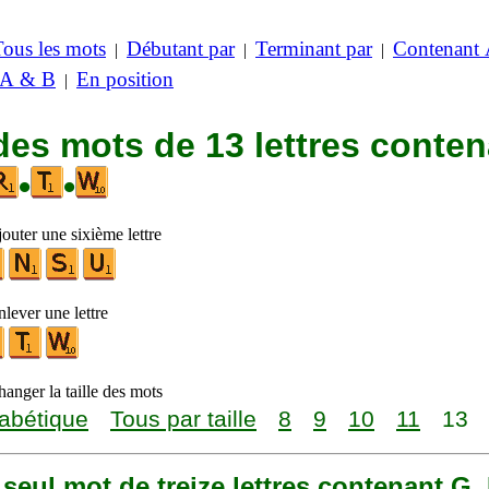
Tous les mots
Débutant par
Terminant par
Contenant
|
|
|
 A & B
En position
|
des mots de 13 lettres conte
•
•
outer une sixième lettre
lever une lettre
anger la taille des mots
abétique
Tous par taille
8
9
10
11
13
n seul mot de treize lettres contenant G, 