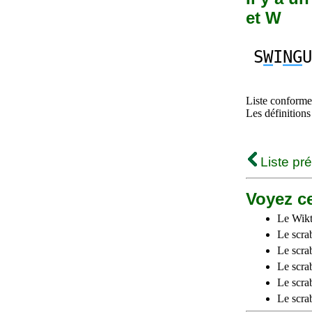
et W
S
W
I
NG
U
Liste conforme 
Les définitions
Liste pr
Voyez ce
Le Wikt
Le scra
Le scra
Le scrab
Le scra
Le scra