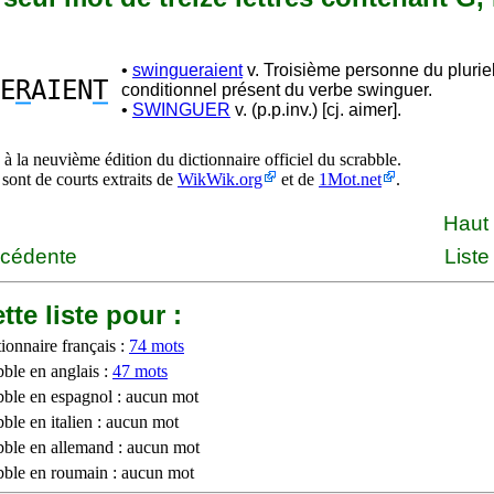
•
swingueraient
v. Troisième personne du plurie
E
R
AIEN
T
conditionnel présent du verbe swinguer.
•
SWINGUER
v. (p.p.inv.) [cj. aimer].
à la neuvième édition du dictionnaire officiel du scrabble.
 sont de courts extraits de
WikWik.org
et de
1Mot.net
.
Haut
écédente
Liste
tte liste pour :
ionnaire français :
74 mots
bble en anglais :
47 mots
bble en espagnol : aucun mot
ble en italien : aucun mot
bble en allemand : aucun mot
bble en roumain : aucun mot