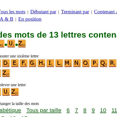
Tous les mots
Débutant par
Terminant par
Contenant
|
|
|
 A & B
En position
|
des mots de 13 lettres conte
•
•
outer une sixième lettre
lever une lettre
anger la taille des mots
abétique
Tous par taille
6
7
8
9
10
1