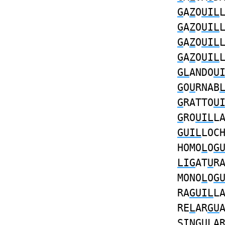
G
A
Z
O
UIL
G
A
Z
O
UIL
G
A
Z
O
UIL
G
A
Z
O
UIL
GL
ANDO
U
G
O
U
RNAB
G
RATTO
U
G
RO
UIL
L
GUIL
LOC
HOMO
L
O
G
LIG
AT
U
R
MONO
L
O
G
RA
GUIL
L
RE
L
AR
GU
S
I
N
GUL
A