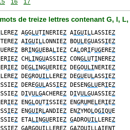
15
16
17
 mots de treize lettres contenant G, I, L,
L
LERE
Z
A
G
G
LU
T
I
NERIE
Z
A
IGU
I
L
LASSIE
Z
ETERE
Z
A
IGU
I
L
LONNIE
Z
BO
UL
E
G
UASS
I
E
Z
G
UERE
Z
BR
I
N
GU
EBA
L
IE
Z
CA
L
OR
I
F
UG
ERE
Z
U
ER
I
E
Z
CH
LI
N
GU
ASSIE
Z
CON
GLU
T
I
NERE
Z
L
ER
I
E
Z
DE
GLI
NG
U
ERIE
Z
DE
G
O
ULI
NERIE
Z
L
LERE
Z
DE
G
RO
UIL
LERE
Z
DE
GU
EU
L
ASS
I
E
Z
ASSIE
Z
DERE
GUL
ASS
I
E
Z
DESEN
GLU
ER
I
E
Z
ASSIE
Z
D
I
V
ULG
ACHERE
Z
D
I
V
ULG
UASSIE
Z
L
ER
I
E
Z
EN
GL
O
U
T
I
SSIE
Z
EN
G
R
U
ME
L
ER
I
E
Z
ASS
I
E
Z
EN
GUI
R
L
ANDIE
Z
EN
Z
YMO
L
O
GI
Q
U
E
ASSIE
Z
ETA
LI
N
GU
ERIE
Z
G
ADRO
UIL
LERE
Z
ASS
I
E
Z
G
ARGO
UIL
LERE
Z
G
A
Z
O
UIL
LAIENT