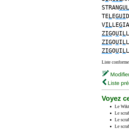
STRAN
GU
TE
L
E
GUI
V
IL
LE
G
I
ZIG
O
U
I
L
ZIG
O
U
I
L
ZIG
O
U
I
L
Liste conforme 
Modifier 
Liste pr
Voyez ce
Le Wikt
Le scra
Le scra
Le scrab