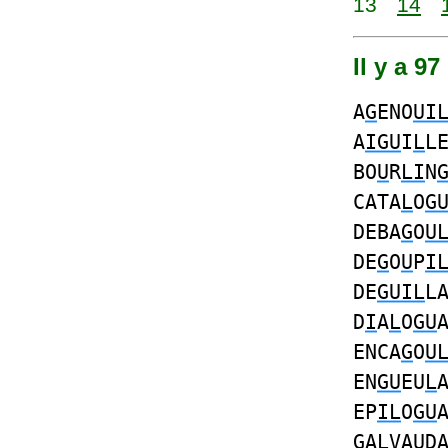
13
14
Il y a 97
A
G
ENO
UI
A
IGU
I
L
L
BO
U
R
LI
N
CATA
L
O
G
DEBA
G
O
U
DE
G
O
U
P
I
DE
GUIL
L
D
I
A
L
O
GU
ENCA
G
O
U
EN
GU
EU
L
EP
IL
O
GU
G
A
L
VA
U
D