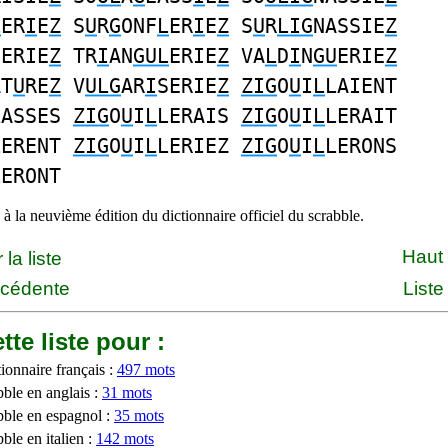
L
ER
I
E
Z
S
U
R
G
ONF
L
ER
I
E
Z
S
U
R
LIG
NASSIE
Z
DERIE
Z
TR
I
AN
GUL
ERIE
Z
VA
L
D
I
N
GU
ERIE
Z
AT
U
RE
Z
V
ULG
AR
I
SERIE
Z
ZIG
O
U
I
L
LAIENT
LASSES
ZIG
O
U
I
L
LERAIS
ZIG
O
U
I
L
LERAIT
LERENT
ZIG
O
U
I
L
LERIEZ
ZIG
O
U
I
L
LERONS
LERONT
à la neuvième édition du dictionnaire officiel du scrabble.
Haut
la liste
écédente
Liste
tte liste pour :
ionnaire français :
497 mots
bble en anglais :
31 mots
bble en espagnol :
35 mots
ble en italien :
142 mots