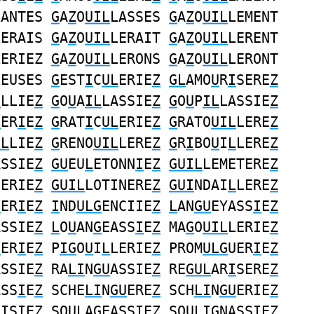
LANTES
G
A
Z
O
UIL
LASSES
G
A
Z
O
UIL
LEMENT
LERAIS
G
A
Z
O
UIL
LERAIT
G
A
Z
O
UIL
LERENT
LERIEZ
G
A
Z
O
UIL
LERONS
G
A
Z
O
UIL
LERONT
LEUSES
G
EST
I
C
UL
ERIE
Z
GL
AMO
U
R
I
SERE
Z
I
LLIE
Z
G
O
U
A
IL
LASSIE
Z
G
O
U
P
IL
LASSIE
Z
L
ER
I
E
Z
G
RAT
I
C
UL
ERIE
Z
G
RATO
UIL
LERE
Z
IL
LIE
Z
G
RENO
UIL
LERE
Z
G
R
I
BO
U
I
L
LERE
Z
ASSIE
Z
GU
EU
L
ETONN
I
E
Z
GUIL
LEMETERE
Z
HERIE
Z
GUIL
LOTINERE
Z
GUI
NDAI
L
LERE
Z
U
ER
I
E
Z
I
ND
ULG
ENCIIE
Z
L
AN
GU
EYASS
I
E
Z
ASSIE
Z
L
O
U
AN
G
EASS
I
E
Z
MA
G
O
UIL
LERIE
Z
U
ER
I
E
Z
P
IG
O
U
I
L
LERIE
Z
PROM
ULG
UER
I
E
Z
ASSIE
Z
RA
LI
N
GU
ASSIE
Z
RE
GUL
AR
I
SERE
Z
ASS
I
E
Z
SCHE
LI
N
GU
ERE
Z
SCH
LI
N
GU
ERIE
Z
RISIE
Z
SO
UL
A
G
EASS
I
E
Z
SO
ULIG
NASSIE
Z