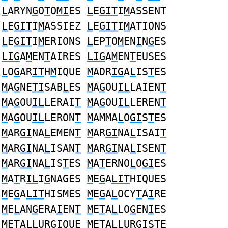
L
ARYN
G
O
T
O
MI
ES
L
E
GIT
I
M
ASSENT
L
E
GIT
I
M
ASSIEZ
L
E
GIT
I
M
ATIONS
L
E
GIT
I
M
ERIONS
L
EP
T
O
M
EN
I
N
G
ES
LIG
A
M
EN
T
AIRES
LIG
A
M
EN
T
EUSES
L
O
G
AR
IT
H
M
IQUE
M
ADR
IG
A
L
IS
T
ES
M
A
G
NE
TI
SAB
L
ES
M
A
G
OU
IL
LAIEN
T
M
A
G
OU
IL
LERAI
T
M
A
G
OU
IL
LEREN
T
M
A
G
OU
IL
LERON
T
M
AMMA
L
O
GI
S
T
ES
M
AR
GI
NA
L
EMEN
T
M
AR
GI
NA
L
ISAI
T
M
AR
GI
NA
L
ISAN
T
M
AR
GI
NA
L
ISEN
T
M
AR
GI
NA
L
IS
T
ES
M
A
T
ERNO
L
O
GI
ES
M
A
T
R
IL
I
G
NAGES
M
E
G
A
LIT
HIQUES
M
E
G
A
LIT
HISMES
M
E
G
A
L
OCY
T
A
I
RE
M
E
L
AN
G
ERA
I
EN
T
M
E
T
A
L
LO
G
EN
I
ES
M
E
T
A
L
LUR
GI
QUE
M
E
T
A
L
LUR
GI
STE