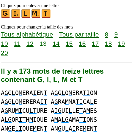
Cliquez pour enlever une lettre
Cliquez pour changer la taille des mots
Tous alphabétique
Tous par taille
8
9
10
11
12
13
14
15
16
17
18
19
20
Il y a 173 mots de treize lettres
contenant G, I, L, M et T
A
G
G
L
O
M
ERA
I
EN
T
A
G
G
L
O
M
ERA
TI
ON
A
G
G
L
O
M
ERERA
IT
A
G
RA
M
MA
TI
CA
L
E
A
G
RU
MI
CU
LT
URE A
IG
UI
L
LE
T
A
M
ES
A
LG
OR
IT
H
M
IQUE A
M
A
LG
AMA
TI
ONS
AN
G
E
LI
QUE
M
EN
T
AN
G
U
L
A
I
RE
M
EN
T