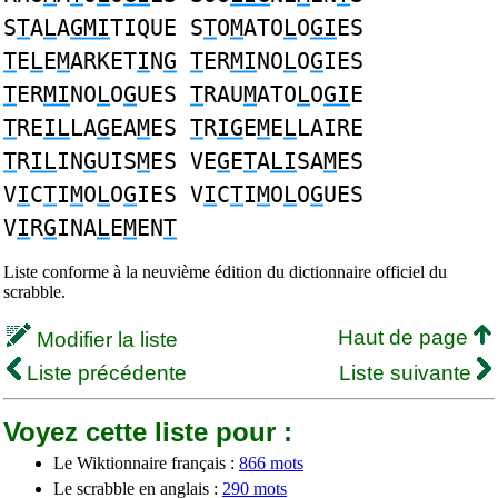
S
T
A
L
A
GMI
TIQUE S
T
O
M
ATO
L
O
GI
ES
T
E
L
E
M
ARKET
I
N
G
T
ER
MI
NO
L
O
G
IES
T
ER
MI
NO
L
O
G
UES
T
RAU
M
ATO
L
O
GI
E
T
RE
IL
LA
G
EA
M
ES
T
R
IG
E
M
E
L
LAIRE
T
R
IL
IN
G
UIS
M
ES VE
G
E
T
A
LI
SA
M
ES
V
I
C
T
I
M
O
L
O
G
IES V
I
C
T
I
M
O
L
O
G
UES
V
I
R
G
INA
L
E
M
EN
T
Liste conforme à la neuvième édition du dictionnaire officiel du
scrabble.
Haut de page
Modifier la liste
Liste précédente
Liste suivante
Voyez cette liste pour :
Le Wiktionnaire français :
866 mots
Le scrabble en anglais :
290 mots