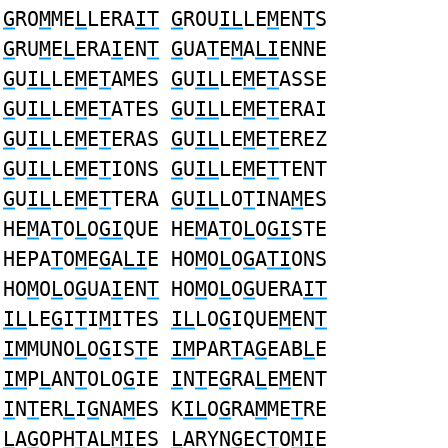
G
RO
M
ME
L
LERA
IT
G
ROU
IL
LE
M
EN
T
S
G
RU
M
E
L
ERA
I
EN
T
G
UA
T
E
M
A
LI
ENNE
G
U
IL
LE
M
E
T
AMES
G
U
IL
LE
M
E
T
ASSE
G
U
IL
LE
M
E
T
ATES
G
U
IL
LE
M
E
T
ERAI
G
U
IL
LE
M
E
T
ERAS
G
U
IL
LE
M
E
T
EREZ
G
U
IL
LE
M
E
T
IONS
G
U
IL
LE
M
E
T
TENT
G
U
IL
LE
M
E
T
TERA
G
U
IL
LO
T
INA
M
ES
HE
M
A
T
O
L
O
GI
QUE HE
M
A
T
O
L
O
GI
STE
HEPA
T
O
M
E
G
A
LI
E HO
M
O
L
O
G
A
TI
ONS
HO
M
O
L
O
G
UA
I
EN
T
HO
M
O
L
O
G
UERA
IT
IL
LE
G
I
T
I
M
ITES
IL
LO
G
IQUE
M
EN
T
IM
MUNO
L
O
G
IS
T
E
IM
PAR
T
A
G
EAB
L
E
IM
P
L
AN
T
OLO
G
IE
I
N
T
E
G
RA
L
E
M
ENT
I
N
T
ER
L
I
G
NA
M
ES K
IL
O
G
RA
M
ME
T
RE
L
A
G
OPH
T
AL
MI
ES
L
ARYN
G
EC
T
O
MI
E