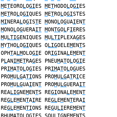
M
E
T
EORO
L
O
GI
ES
M
E
T
HODO
L
O
GI
ES
M
E
T
RO
L
O
GI
QUES
M
E
T
RO
L
O
GI
STES
MI
NERA
L
O
G
IS
T
E
M
ONO
L
O
G
UA
I
EN
T
M
ONO
L
O
G
UERA
IT
M
ON
TG
O
L
F
I
ERES
M
U
LTIG
ENIQUES
M
U
LTI
PLEXA
G
ES
M
Y
T
HO
L
O
GI
QUES O
LIG
OELE
M
EN
T
S
OPH
T
A
LM
OLO
GI
E OR
IG
INA
L
E
M
EN
T
P
L
AN
IM
E
T
RA
G
ES PNEU
M
A
T
O
L
O
GI
E
PR
IM
A
T
O
L
O
G
IES PR
IM
A
T
O
L
O
G
UES
PRO
M
U
LG
A
TI
ONS PRO
M
U
LG
A
T
R
I
CE
PRO
M
U
LG
UA
I
EN
T
PRO
M
U
LG
UERA
IT
REA
LIG
NE
M
EN
T
S RE
GI
ONA
L
E
M
EN
T
RE
GL
E
M
EN
T
A
I
RE RE
GL
E
M
EN
T
ERA
I
RE
GL
E
M
EN
TI
ONS RE
G
U
LI
ERE
M
EN
T
RHU
M
A
T
O
L
O
GI
ES SOU
LIG
NE
M
EN
T
S