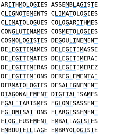
AR
IT
H
M
O
L
O
G
IES ASSE
M
B
L
A
GI
S
T
E
C
LIG
NO
T
E
M
ENTS C
LIM
A
T
OLO
G
IES
C
LIM
A
T
OLO
G
UES CO
L
O
G
AR
IT
H
M
ES
CON
GL
U
TI
NA
M
ES COS
M
E
T
O
L
O
GI
ES
COS
M
O
L
O
GI
S
T
ES DE
G
OU
LI
NE
M
EN
T
DE
L
E
GIT
I
M
AMES DE
L
E
GIT
I
M
ASSE
DE
L
E
GIT
I
M
ATES DE
L
E
GIT
I
M
ERAI
DE
L
E
GIT
I
M
ERAS DE
L
E
GIT
I
M
EREZ
DE
L
E
GIT
I
M
IONS DERE
GL
E
M
EN
T
A
I
DER
M
A
T
O
L
O
GI
ES DESA
LIG
NE
M
EN
T
D
I
A
G
ONA
L
E
M
EN
T
D
IG
I
T
A
L
ISA
M
ES
E
G
A
LIT
ARIS
M
ES E
GL
O
MI
SASSEN
T
E
GL
O
MI
SA
T
IONS E
L
AR
GI
SSE
M
EN
T
E
L
O
GI
EUSE
M
EN
T
E
M
BA
L
LA
GI
S
T
ES
E
M
BOU
T
E
IL
LA
G
E E
M
BRYO
L
O
GI
S
T
E