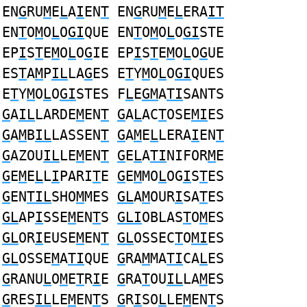
EN
G
RU
M
E
L
A
I
EN
T
EN
G
RU
M
E
L
ERA
IT
EN
T
O
M
O
L
O
GI
QUE EN
T
O
M
O
L
O
GI
STE
EP
I
S
T
E
M
O
L
O
G
IE EP
I
S
T
E
M
O
L
O
G
UE
ES
T
A
M
P
IL
LA
G
ES E
T
Y
M
O
L
O
GI
QUES
E
T
Y
M
O
L
O
GI
STES F
L
E
GM
A
TI
SANTS
G
A
IL
LARDE
M
EN
T
G
A
L
AC
T
OSE
MI
ES
G
A
M
B
IL
LASSEN
T
G
A
M
E
L
LERA
I
EN
T
G
AZOU
IL
LE
M
EN
T
G
E
L
A
TI
NIFOR
M
E
G
E
M
E
L
L
I
PARI
T
E
G
E
M
MO
L
OG
I
S
T
ES
G
EN
TIL
SHO
M
MES
GL
A
M
OUR
I
SA
T
ES
GL
AP
I
SSE
M
EN
T
S
GLI
OBLAS
T
O
M
ES
GL
OR
I
EUSE
M
EN
T
GL
OSSEC
T
O
MI
ES
GL
OSSE
M
A
TI
QUE
G
RA
M
MA
TI
CA
L
ES
G
RANU
L
O
M
E
T
R
I
E
G
RA
T
OU
IL
LA
M
ES
G
RES
IL
LE
M
EN
T
S
G
R
I
SO
L
LE
M
EN
T
S