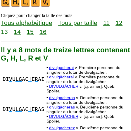
Cliquez pour changer la taille des mots
Tous alphabétique
Tous par taille
11
12
13
14
15
16
Il y a 8 mots de treize lettres contenant
G, H, L, R et V
•
divulgacherai
v. Première personne du
singulier du futur de divulgacher.
•
divulgâcherai
v. Première personne du
DI
V
U
LG
AC
H
E
R
AI
singulier du futur de divulgâcher.
•
DIVULGÂCHER
v. [cj. aimer]. Québ.
Spoiler.
•
divulgacheras
v. Deuxième personne du
singulier du futur de divulgacher.
•
divulgâcheras
v. Deuxième personne du
DI
V
U
LG
AC
H
E
R
AS
singulier du futur de divulgâcher.
•
DIVULGÂCHER
v. [cj. aimer]. Québ.
Spoiler.
•
divulgacherez
v. Deuxième personne du