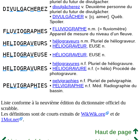
pluriel du futur de divulgacher.
•
divulgâcherez
v. Deuxième personne du
DI
V
U
LG
AC
H
E
R
EZ
pluriel du futur de divulgâcher.
•
DIVULGÂCHER
v. [cj. aimer]. Québ.
Spoiler.
•
FLUVIOGRAPHE
n.m. (= fluviomètre)
F
L
U
V
IO
GR
AP
H
ES
Appareil de mesure du niveau d’un fleuve.
•
héliograveurs
n.m. Pluriel de héliograveur.
H
E
L
IO
GR
A
V
EURS
•
HÉLIOGRAVEUR,
EUSE n.
H
E
L
IO
GR
A
V
EUSE
•
HÉLIOGRAVEUR,
EUSE n.
•
héliogravures
n.f. Pluriel de héliogravure.
H
E
L
IO
GR
A
V
URES
•
HÉLIOGRAVURE
n.f. (= hélio) Procédé de
photogravure.
•
pelvigraphies
n.f. Pluriel de pelvigraphie.
PE
LV
I
GR
AP
H
IES
•
PELVIGRAPHIE
n.f. Méd. Radiographie du
bassin.
Liste conforme à la neuvième édition du dictionnaire officiel du
scrabble.
Les définitions sont de courts extraits de
WikWik.org
et de
1Mot.net
.
Haut de page