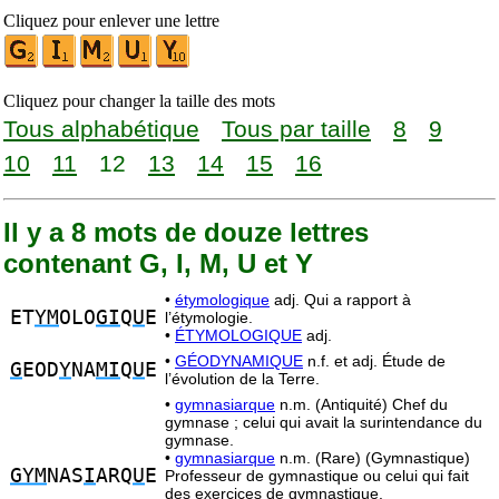
Cliquez pour enlever une lettre
Cliquez pour changer la taille des mots
Tous alphabétique
Tous par taille
8
9
10
11
12
13
14
15
16
Il y a 8 mots de douze lettres
contenant G, I, M, U et Y
•
étymologique
adj. Qui a rapport à
ET
YM
OLO
GI
Q
U
E
l’étymologie.
•
ÉTYMOLOGIQUE
adj.
•
GÉODYNAMIQUE
n.f. et adj. Étude de
G
EOD
Y
NA
MI
Q
U
E
l’évolution de la Terre.
•
gymnasiarque
n.m. (Antiquité) Chef du
gymnase ; celui qui avait la surintendance du
gymnase.
•
gymnasiarque
n.m. (Rare) (Gymnastique)
GYM
NAS
I
ARQ
U
E
Professeur de gymnastique ou celui qui fait
des exercices de gymnastique.