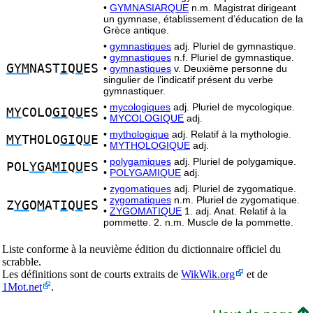
•
GYMNASIARQUE
n.m. Magistrat dirigeant
un gymnase, établissement d’éducation de la
Grèce antique.
•
gymnastiques
adj. Pluriel de gymnastique.
•
gymnastiques
n.f. Pluriel de gymnastique.
GYM
NAST
I
Q
U
ES
•
gymnastiques
v. Deuxième personne du
singulier de l’indicatif présent du verbe
gymnastiquer.
•
mycologiques
adj. Pluriel de mycologique.
MY
COLO
GI
Q
U
ES
•
MYCOLOGIQUE
adj.
•
mythologique
adj. Relatif à la mythologie.
MY
THOLO
GI
Q
U
E
•
MYTHOLOGIQUE
adj.
•
polygamiques
adj. Pluriel de polygamique.
POL
YG
A
MI
Q
U
ES
•
POLYGAMIQUE
adj.
•
zygomatiques
adj. Pluriel de zygomatique.
•
zygomatiques
n.m. Pluriel de zygomatique.
Z
YG
O
M
AT
I
Q
U
ES
•
ZYGOMATIQUE
1. adj. Anat. Relatif à la
pommette. 2. n.m. Muscle de la pommette.
Liste conforme à la neuvième édition du dictionnaire officiel du
scrabble.
Les définitions sont de courts extraits de
WikWik.org
et de
1Mot.net
.