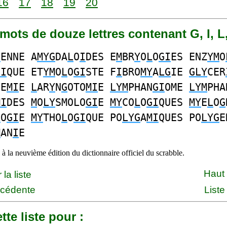
16
17
18
19
20
1 mots de douze lettres contenant G, I, L
I
ENNE A
MYG
DA
L
O
I
DES E
M
BR
Y
O
L
O
GI
ES ENZ
YM
O
GI
QUE ET
YM
O
L
O
GI
STE F
I
BRO
MY
A
LG
IE
GLY
CER
CE
MI
E
L
AR
Y
N
G
OTO
MI
E
LYM
PHAN
GI
OME
LYM
PHA
MI
DES
M
O
LY
SMOLO
GI
E
MY
CO
L
O
GI
QUES
MY
E
L
O
G
L
O
GI
E
MY
THO
L
O
GI
QUE PO
LYG
A
MI
QUES PO
LYG
E
M
AN
I
E
à la neuvième édition du dictionnaire officiel du scrabble.
Haut
la liste
écédente
Liste
tte liste pour :