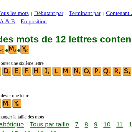
Tous les mots
Débutant par
Terminant par
Contenant
|
|
|
 A & B
En position
|
des mots de 12 lettres conte
•
•
outer une sixième lettre
lever une lettre
anger la taille des mots
abétique
Tous par taille
7
8
9
10
11