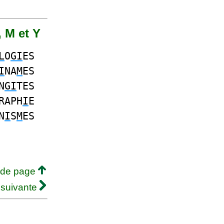
, M et Y
L
O
GI
ES
I
NA
M
ES
N
GI
TES
RAPH
I
E
N
I
S
M
ES
 de page
 suivante