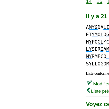
14
15
Il y a 2
A
MYG
DA
L
ET
YM
O
L
O
H
Y
PO
GL
Y
LY
SER
G
A
MY
RMECO
S
YL
LO
G
O
Liste conforme 
Modifier 
Liste pr
Voyez ce