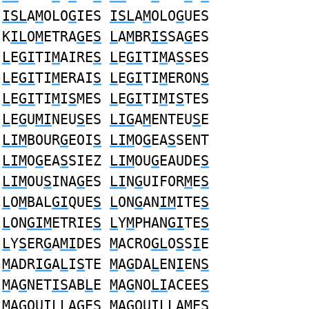
ISL
A
M
OLO
G
IES
ISL
A
M
OLO
G
UES
K
IL
O
M
ETRA
G
E
S
L
A
M
BR
IS
SA
G
ES
L
E
GI
TI
M
AIRE
S
L
E
GI
TI
M
A
S
SES
L
E
GI
TI
M
ERAI
S
L
E
GI
TI
M
ERON
S
L
E
GI
TI
M
I
S
MES
L
E
GI
TI
M
I
S
TES
L
E
G
U
MI
NEU
S
ES
LIG
A
M
ENTEU
S
E
LIM
BOUR
G
EOI
S
LIM
O
G
EA
S
SENT
LIM
O
G
EA
S
SIEZ
LIM
OU
G
EAUDE
S
LIM
OU
S
INA
G
ES
LI
N
G
UIFOR
M
E
S
L
O
M
BAL
GI
QUE
S
L
ON
G
AN
IM
ITE
S
L
ON
GIM
ETRIE
S
L
Y
M
PHAN
GI
TE
S
L
Y
S
ER
G
A
MI
DES
M
ACRO
GL
O
S
S
I
E
M
ADR
IG
A
L
I
S
TE
M
A
G
DA
L
EN
I
EN
S
M
A
G
NET
IS
AB
L
E
M
A
G
NO
LI
ACEE
S
M
A
G
OU
IL
LAGE
S
M
A
G
OU
IL
LAME
S