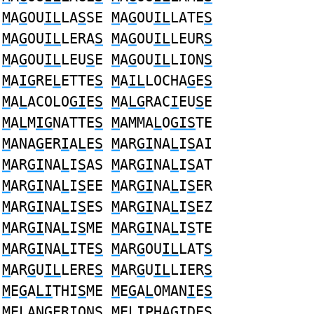
M
A
G
OU
IL
LA
S
SE
M
A
G
OU
IL
LATE
S
M
A
G
OU
IL
LERA
S
M
A
G
OU
IL
LEUR
S
M
A
G
OU
IL
LEU
S
E
M
A
G
OU
IL
LION
S
M
A
IG
RE
L
ETTE
S
M
A
IL
LOCHA
G
E
S
M
A
L
ACOLO
GI
E
S
M
A
LG
RAC
I
EU
S
E
M
A
L
M
IG
NATTE
S
M
AMMA
L
O
GIS
TE
M
ANA
G
ER
I
A
L
E
S
M
AR
GI
NA
L
I
S
AI
M
AR
GI
NA
L
I
S
AS
M
AR
GI
NA
L
I
S
AT
M
AR
GI
NA
L
I
S
EE
M
AR
GI
NA
L
I
S
ER
M
AR
GI
NA
L
I
S
ES
M
AR
GI
NA
L
I
S
EZ
M
AR
GI
NA
L
I
S
ME
M
AR
GI
NA
L
I
S
TE
M
AR
GI
NA
L
ITE
S
M
AR
G
OU
IL
LAT
S
M
AR
G
U
IL
LERE
S
M
AR
G
U
IL
LIER
S
M
E
G
A
LI
THI
S
ME
M
E
G
A
L
OMAN
I
E
S
M
E
L
AN
G
ER
I
ON
S
M
E
LI
PHA
G
IDE
S