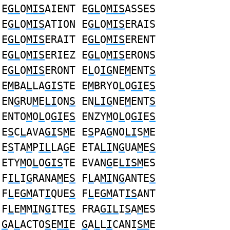
E
GL
O
MIS
AIENT E
GL
O
MIS
ASSES
E
GL
O
MIS
ATION E
GL
O
MIS
ERAIS
E
GL
O
MIS
ERAIT E
GL
O
MIS
ERENT
E
GL
O
MIS
ERIEZ E
GL
O
MIS
ERONS
E
GL
O
MIS
ERONT E
L
O
IG
NE
M
ENT
S
E
M
BA
L
LA
GIS
TE E
M
BRYO
L
O
GI
E
S
EN
G
RU
M
E
LI
ON
S
EN
LIG
NE
M
ENT
S
ENTO
M
O
L
O
GI
E
S
ENZY
M
O
L
O
GI
E
S
E
S
C
L
AVA
GI
S
M
E E
S
PA
G
NO
LI
S
M
E
E
S
TA
M
P
IL
LA
G
E ETA
LI
N
G
UA
M
E
S
ETY
M
O
L
O
GIS
TE EVAN
G
E
LISM
ES
F
IL
I
G
RANA
M
E
S
F
L
A
MI
N
G
ANTE
S
F
L
E
GM
AT
I
QUE
S
F
L
E
GM
AT
IS
ANT
F
L
E
M
M
I
N
G
ITE
S
FRA
GIL
I
S
A
M
ES
G
A
L
ACTO
S
E
MI
E
G
A
L
L
I
CANI
SM
E