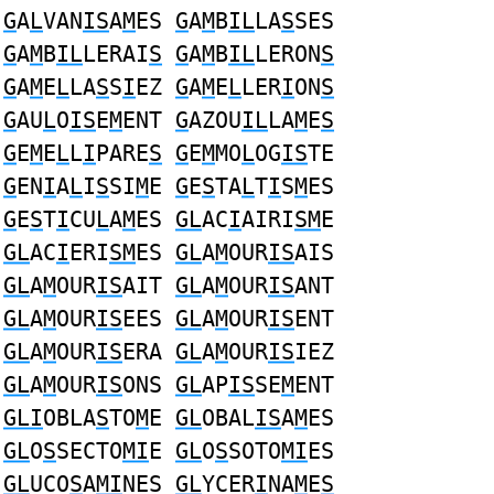
G
A
L
VAN
IS
A
M
ES
G
A
M
B
IL
LA
S
SES
G
A
M
B
IL
LERAI
S
G
A
M
B
IL
LERON
S
G
A
M
E
L
LA
S
S
I
EZ
G
A
M
E
L
LER
I
ON
S
G
AU
L
O
IS
E
M
ENT
G
AZOU
IL
LA
M
E
S
G
E
M
E
L
L
I
PARE
S
G
E
M
MO
L
OG
IS
TE
G
EN
I
A
L
I
S
SI
M
E
G
E
S
TA
L
T
I
S
M
ES
G
E
S
T
I
CU
L
A
M
ES
GL
AC
I
AIRI
SM
E
GL
AC
I
ERI
SM
ES
GL
A
M
OUR
IS
AIS
GL
A
M
OUR
IS
AIT
GL
A
M
OUR
IS
ANT
GL
A
M
OUR
IS
EES
GL
A
M
OUR
IS
ENT
GL
A
M
OUR
IS
ERA
GL
A
M
OUR
IS
IEZ
GL
A
M
OUR
IS
ONS
GL
AP
IS
SE
M
ENT
GLI
OBLA
S
TO
M
E
GL
OBAL
IS
A
M
ES
GL
O
S
SECTO
MI
E
GL
O
S
SOTO
MI
ES
GL
UCO
S
A
MI
NES
GL
YCER
I
NA
M
E
S