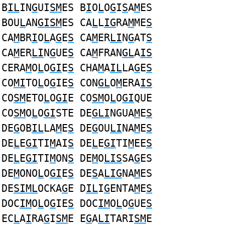
B
IL
IN
G
UI
SM
ES B
I
O
L
O
G
I
S
A
M
ES
BOU
L
AN
GISM
ES CA
L
L
IG
RA
M
ME
S
CA
M
BR
I
O
L
A
G
E
S
CA
M
ER
LI
N
G
AT
S
CA
M
ER
LI
N
G
UE
S
CA
M
FRAN
GL
A
IS
CERA
M
O
L
O
GI
E
S
CHA
M
A
IL
LA
G
E
S
CO
MI
TO
L
O
G
IE
S
CON
GL
O
M
ERA
IS
CO
SM
ETO
L
O
GI
E CO
SM
O
L
O
GI
QUE
CO
SM
O
L
O
GI
STE DE
GLI
NGUA
M
E
S
DE
G
OB
IL
LA
M
E
S
DE
G
OU
LI
NA
M
E
S
DE
L
E
GI
TI
M
AI
S
DE
L
E
GI
TI
M
EE
S
DE
L
E
GI
TI
M
ON
S
DE
M
O
LIS
SA
G
ES
DE
M
ONO
L
O
GI
E
S
DE
S
A
LIG
NA
M
ES
DE
SIML
OCKA
G
E D
IL
I
G
ENTA
M
E
S
DOC
IM
O
L
O
G
IE
S
DOC
IM
O
L
O
G
UE
S
EC
L
A
I
RA
G
I
SM
E E
G
A
LI
TARI
SM
E