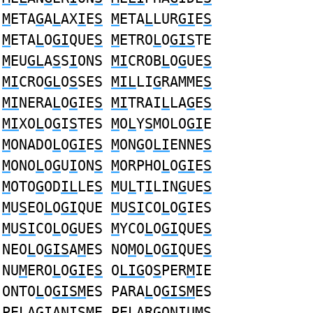
M
ETA
G
A
L
AX
I
E
S
M
ETA
L
LUR
GI
E
S
M
ETA
L
O
GI
QUE
S
M
ETRO
L
O
GIS
TE
M
EU
GL
A
S
S
I
ONS
MI
CROB
L
O
G
UE
S
MI
CRO
GL
O
S
SES
MIL
LI
G
RAMME
S
MI
NERA
L
O
G
IE
S
MI
TRAI
L
LA
G
E
S
MI
XO
L
O
G
I
S
TES
M
O
L
Y
S
MOLO
GI
E
M
ONADO
L
O
GI
E
S
M
ON
G
O
LI
ENNE
S
M
ONO
L
O
G
U
I
ON
S
M
ORPHO
L
O
GI
E
S
M
OTO
G
OD
IL
LE
S
M
U
L
T
I
LIN
G
UE
S
M
U
S
EO
L
O
GI
QUE
M
U
SI
CO
L
O
G
IES
M
U
SI
CO
L
O
G
UES
M
YCO
L
O
GI
QUE
S
NEO
L
O
GIS
A
M
ES NO
M
O
L
O
GI
QUE
S
NU
M
ERO
L
O
GI
E
S
O
LIG
O
S
PER
M
IE
ONTO
L
O
GISM
ES PARA
L
O
GISM
ES
PE
L
A
GI
ANI
SM
E PE
L
AR
G
ON
I
U
MS