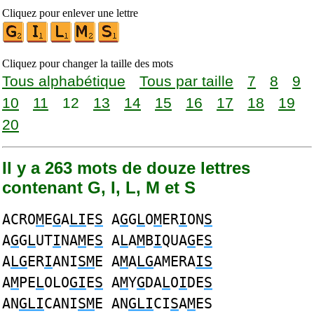
Cliquez pour enlever une lettre
Cliquez pour changer la taille des mots
Tous alphabétique
Tous par taille
7
8
9
10
11
12
13
14
15
16
17
18
19
20
Il y a 263 mots de douze lettres
contenant G, I, L, M et S
ACRO
M
E
G
A
LI
E
S
A
G
G
L
O
M
ER
I
ON
S
A
G
G
L
UT
I
NA
M
E
S
A
L
A
M
B
I
QUA
G
E
S
A
LG
ER
I
ANI
SM
E A
M
A
LG
AMERA
IS
A
M
PE
L
OLO
GI
E
S
A
M
Y
G
DA
L
O
I
DE
S
AN
GLI
CANI
SM
E AN
GLI
CI
S
A
M
ES