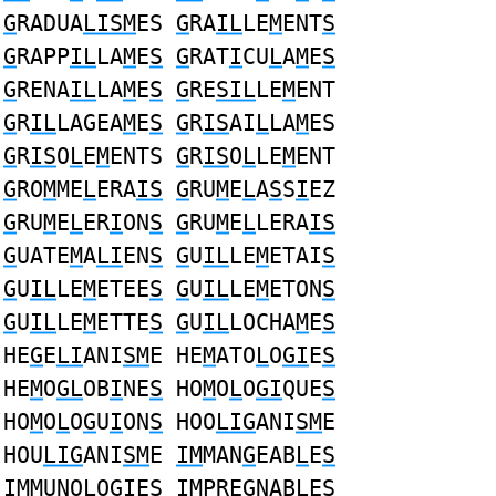
G
RADUA
LISM
ES
G
RA
IL
LE
M
ENT
S
G
RAPP
IL
LA
M
E
S
G
RAT
I
CU
L
A
M
E
S
G
RENA
IL
LA
M
E
S
G
RE
SIL
LE
M
ENT
G
R
IL
LAGEA
M
E
S
G
R
IS
AI
L
LA
M
ES
G
R
IS
O
L
E
M
ENTS
G
R
IS
O
L
LE
M
ENT
G
RO
M
ME
L
ERA
IS
G
RU
M
E
L
A
S
S
I
EZ
G
RU
M
E
L
ER
I
ON
S
G
RU
M
E
L
LERA
IS
G
UATE
M
A
LI
EN
S
G
U
IL
LE
M
ETAI
S
G
U
IL
LE
M
ETEE
S
G
U
IL
LE
M
ETON
S
G
U
IL
LE
M
ETTE
S
G
U
IL
LOCHA
M
E
S
HE
G
E
LI
ANI
SM
E HE
M
ATO
L
O
GI
E
S
HE
M
O
GL
OB
I
NE
S
HO
M
O
L
O
GI
QUE
S
HO
M
O
L
O
G
U
I
ON
S
HOO
LIG
ANI
SM
E
HOU
LIG
ANI
SM
E
IM
MAN
G
EAB
L
E
S
IM
MUNO
L
O
G
IE
S
IM
PRE
G
NAB
L
E
S