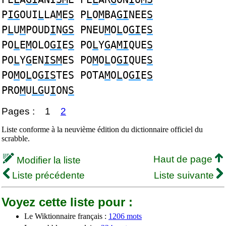
P
IG
OUI
L
LA
M
E
S
P
L
O
M
BA
GI
NEE
S
P
L
U
M
POUD
I
N
GS
PNEU
M
O
L
O
GI
E
S
PO
L
E
M
OLO
GI
E
S
PO
L
Y
G
A
MI
QUE
S
PO
L
Y
G
EN
ISM
ES PO
M
O
L
O
GI
QUE
S
PO
M
O
L
O
GIS
TES POTA
M
O
L
O
GI
E
S
PRO
M
U
LG
U
I
ON
S
Pages :
1
2
Liste conforme à la neuvième édition du dictionnaire officiel du
scrabble.
Haut de page
Modifier la liste
Liste précédente
Liste suivante
Voyez cette liste pour :
Le Wiktionnaire français :
1206 mots