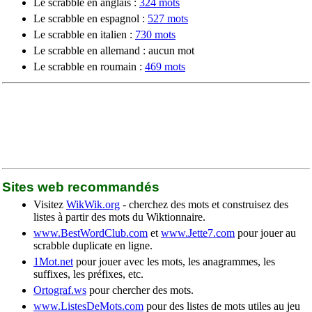
Le scrabble en anglais :
324 mots
Le scrabble en espagnol :
527 mots
Le scrabble en italien :
730 mots
Le scrabble en allemand : aucun mot
Le scrabble en roumain :
469 mots
Sites web recommandés
Visitez
WikWik.org
- cherchez des mots et construisez des
listes à partir des mots du Wiktionnaire.
www.BestWordClub.com
et
www.Jette7.com
pour jouer au
scrabble duplicate en ligne.
1Mot.net
pour jouer avec les mots, les anagrammes, les
suffixes, les préfixes, etc.
Ortograf.ws
pour chercher des mots.
www.ListesDeMots.com
pour des listes de mots utiles au jeu