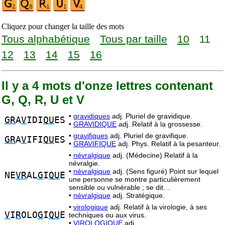
Cliquez pour changer la taille des mots
Tous alphabétique
Tous par taille
10
11
12
13
14
15
16
Il y a 4 mots d'onze lettres contenant
G, Q, R, U et V
•
gravidiques
adj. Pluriel de gravidique.
GR
A
V
IDI
QU
ES
•
GRAVIDIQUE
adj. Relatif à la grossesse.
•
gravifiques
adj. Pluriel de gravifique.
GR
A
V
IFI
QU
ES
•
GRAVIFIQUE
adj. Phys. Relatif à la pesanteur.
•
névralgique
adj. (Médecine) Relatif à la
névralgie.
•
névralgique
adj. (Sens figuré) Point sur lequel
NE
VR
AL
G
I
QU
E
une personne se montre particulièrement
sensible ou vulnérable ; se dit…
•
névralgique
adj. Stratégique.
•
virologique
adj. Relatif à la virologie, à ses
V
I
R
OLO
G
I
QU
E
techniques ou aux virus.
•
VIROLOGIQUE
adj.